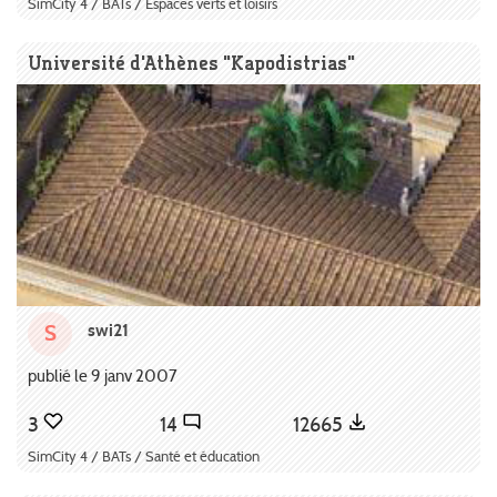
SimCity 4 / BATs / Espaces verts et loisirs
Université d'Athènes "Kapodistrias"
swi21
S
publié le 9 janv 2007
3
14
12665
SimCity 4 / BATs / Santé et éducation