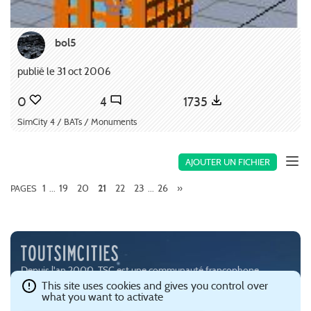
bol5
publié le 31 oct 2006
0
4
1735
SimCity 4 / BATs / Monuments
AJOUTER UN FICHIER
1
19
20
22
23
26
»
PAGES
...
21
...
Depuis l'an 2000, TSC est une communauté francophone
passionnée par les jeux de simulation urbaine, notamment
This site uses cookies and gives you control over
what you want to activate
SimCity (
EA
) et Cities:Skylines (
Paradox Interactive
).