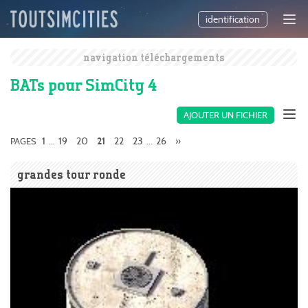
identification
navigation téléchargements
BATs pour SimCity 4
AJOUTER UN FICHIER
1
19
20
22
23
26
»
PAGES
...
21
...
grandes tour ronde