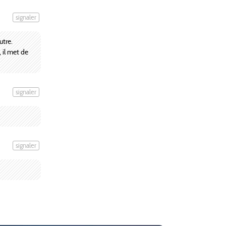
signaler
utre.
 il met de
signaler
signaler