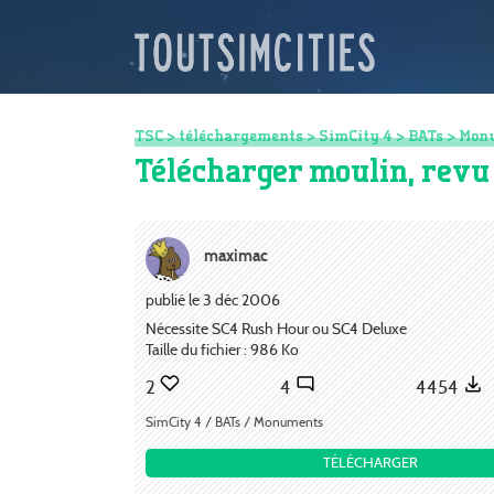
TSC
>
téléchargements
>
SimCity 4
>
BATs
>
Mon
Télécharger moulin, revu 
maximac
publié le 3 déc 2006
Nécessite SC4 Rush Hour ou SC4 Deluxe
Taille du fichier : 986 Ko
2
4
4454
SimCity 4 / BATs / Monuments
TÉLÉCHARGER