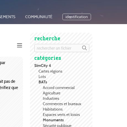
GEMENTS
COMMUNAUTÉ
identification
recherche
catégories
par
SimCity 4
Cartes régions
Lots
ait pas de
BATs
rifiez que
Accord commercial
Agriculture
Industries
Commerces et bureaux
Habitations
Espaces verts et loisirs
Monuments
Sécurité publique