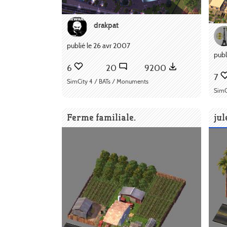
drakpat
publié le 26 avr 2007
publ
6
20
9200
7
SimCity 4 / BATs / Monuments
SimC
Ferme familiale.
ju