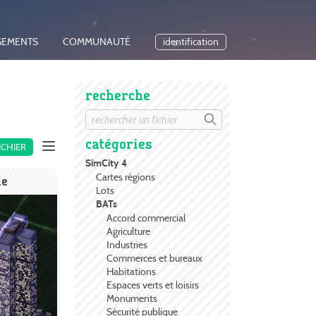
GEMENTS
COMMUNAUTÉ
identification
recherche
catégories
ICHIER
SimCity 4
Cartes régions
ie
Lots
BATs
Accord commercial
Agriculture
Industries
Commerces et bureaux
Habitations
Espaces verts et loisirs
Monuments
Sécurité publique