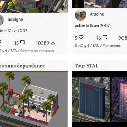
Antoine
lacoigne
publié le 15 avr 2007
ié le 17 avr 2007
5
16
90
15
10389
SimCity 4 / BATs / Monuments
ity 4 / BATs / Commerces et bureaux
les sans depandance
Tour STAL