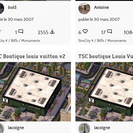
bol5
Antoine
ié le 30 mars 2007
publié le 30 mars 2007
1
2555
6
17
108
ity 4 / BATs / Monuments
SimCity 4 / BATs / Monuments
 Boutique louis vuitton v2
TSC boutique Louis Vu
lacoigne
lacoigne