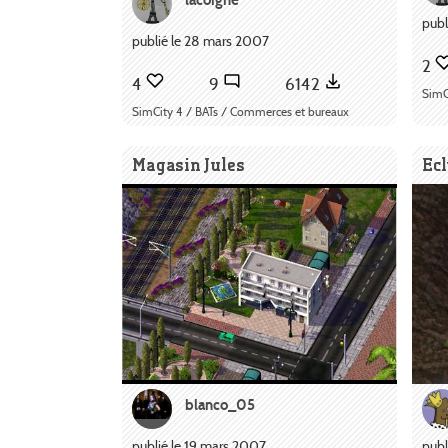
publ
publié le 28 mars 2007
2
4
9
6142
SimC
SimCity 4 / BATs / Commerces et bureaux
Magasin Jules
Ec
blanco_05
publié le 19 mars 2007
publ