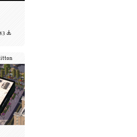
43
itton