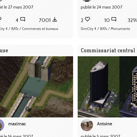
ié le 27 mars 2007
publié le 24 mars 2007
4
7001
2
10
32
ity 4 / BATs / Commerces et bureaux
SimCity 4 / BATs / Monuments
luse
Commissariat central
maximac
Antoine
ié le 16 mars 2007
publié le 5 mars 2007