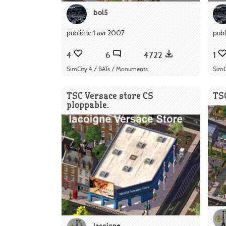
bol5
publié le 1 avr 2007
publ
4
6
4722
1
SimCity 4 / BATs / Monuments
SimC
TSC Versace store CS
TSC
ploppable.
lacoigne