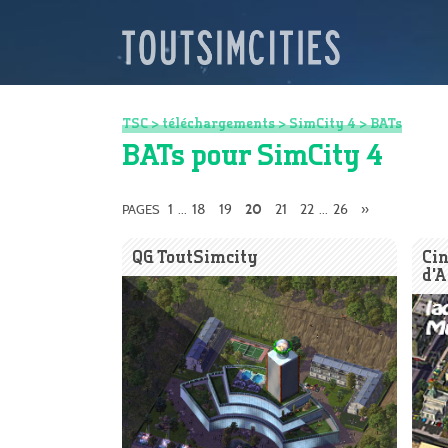
TSC
>
téléchargements
>
SimCity 4
>
BATs
BATs pour SimCity 4
1
18
19
21
22
26
»
PAGES
...
20
...
QG ToutSimcity
Ci
d'