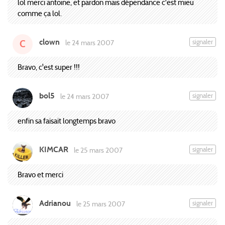
lol merci antoine, et pardon mais dépendance c'est mieu
comme ça lol.
clown
signaler
le 24 mars 2007
C
Bravo, c'est super !!!
bol5
signaler
le 24 mars 2007
enfin sa faisait longtemps bravo
KIMCAR
signaler
le 25 mars 2007
Bravo et merci
Adrianou
signaler
le 25 mars 2007