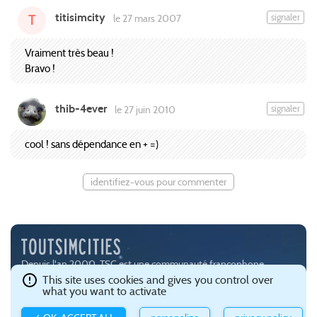
titisimcity
signaler
le 27 mars 2007
T
Vraiment très beau !
Bravo !
thib-4ever
signaler
le 27 juin 2010
cool ! sans dépendance en + =)
identifiez-vous pour commenter
Depuis l'an 2000, TSC est une communauté francophone
passionnée par les jeux de simulation urbaine, notamment
This site uses cookies and gives you control over
what you want to activate
SimCity (
EA
) et Cities:Skylines (
Paradox Interactive
).
Ce site est hébergé avec brio par
Gandi
.
Confidentialité et gestion