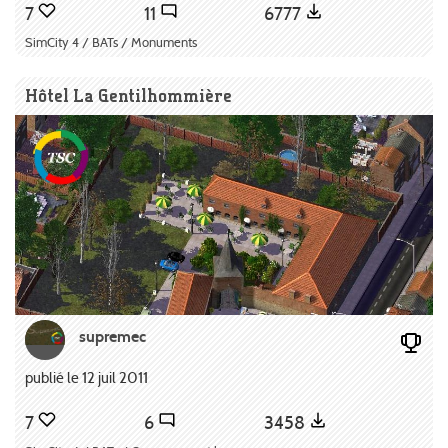
7
11
6777
SimCity 4 / BATs / Monuments
Hôtel La Gentilhommière
supremec
publié le 12 juil 2011
7
6
3458