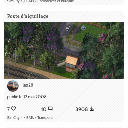
SimCity 4 / BATs / Commerces et bureaux
Poste d'aiguillage
lax28
publié le 12 mai 2008
7
10
3908
SimCity 4 / BATs / Transports