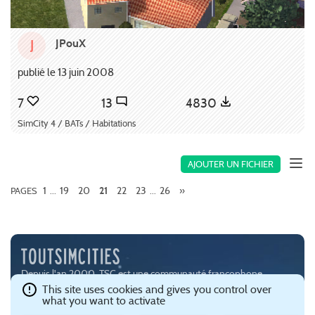
JPouX
J
publié le 13 juin 2008
7
13
4830
SimCity 4 / BATs / Habitations
AJOUTER UN FICHIER
1
19
20
22
23
26
»
PAGES
...
21
...
Depuis l'an 2000, TSC est une communauté francophone
passionnée par les jeux de simulation urbaine, notamment
This site uses cookies and gives you control over
what you want to activate
SimCity (
EA
) et Cities:Skylines (
Paradox Interactive
).