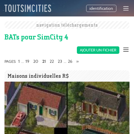
identification
navigation téléchargements
BATs pour SimCity 4
AJOUTER UN FICHIER
1
19
20
22
23
26
»
PAGES
...
21
...
Maisons individuelles R$