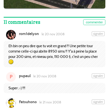
11 commentaires
commenter
rom1delyon
signaler
le 20 nov 2008
Eh bin on peu dire que tu voit en grand !! Une petite tour
comme celle-ci qui abrite 8950 sims !! Y'a à peine la place
pour 200 sims, et niveau prix, 110 000 §, c'est un peu cher
pupaul
signaler
le 20 nov 2008
P
Super ;-) !!!
Fatsuhono
signaler
le 21 nov 2008