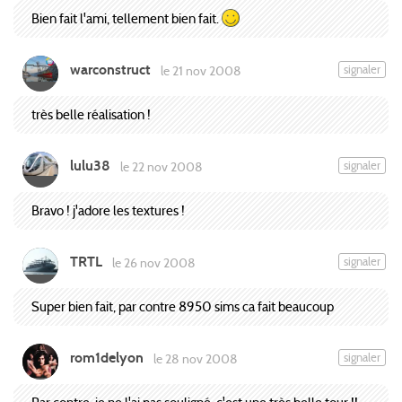
Bien fait l'ami, tellement bien fait.
warconstruct
signaler
le 21 nov 2008
très belle réalisation !
lulu38
signaler
le 22 nov 2008
Bravo ! j'adore les textures !
TRTL
signaler
le 26 nov 2008
Super bien fait, par contre 8950 sims ca fait beaucoup
rom1delyon
signaler
le 28 nov 2008