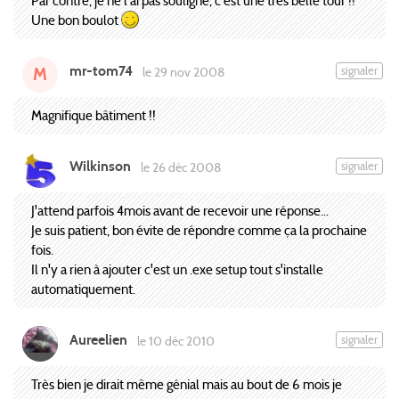
Par contre, je ne l'ai pas souligné, c'est une très belle tour !!
Une bon boulot
mr-tom74
signaler
le 29 nov 2008
M
Magnifique bâtiment !!
Wilkinson
signaler
le 26 déc 2008
J'attend parfois 4mois avant de recevoir une réponse...
Je suis patient, bon évite de répondre comme ça la prochaine
fois.
Il n'y a rien à ajouter c'est un .exe setup tout s'installe
automatiquement.
Aureelien
signaler
le 10 déc 2010
Très bien je dirait même génial mais au bout de 6 mois je