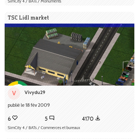
SimCity 4 / BATs / Monuments
TSC Lidl market
Vivydu29
V
publié le 18 fév 2009
6
5
4170
SimCity 4 / BATs / Commerces et bureaux