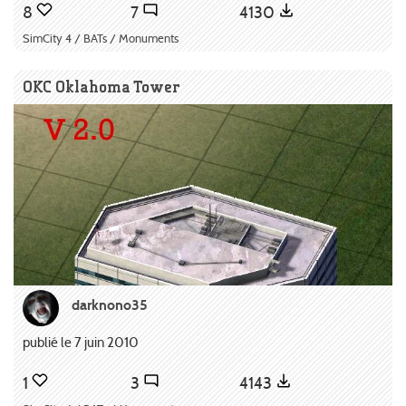
8
7
4130
SimCity 4 / BATs / Monuments
OKC Oklahoma Tower
darknono35
publié le 7 juin 2010
1
3
4143