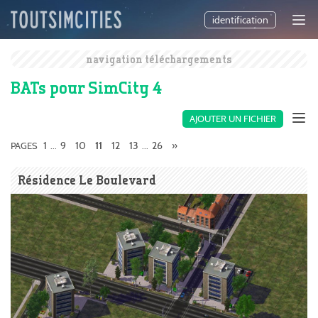
identification
navigation téléchargements
BATs pour SimCity 4
AJOUTER UN FICHIER
1
9
10
12
13
26
»
PAGES
...
11
...
Résidence Le Boulevard