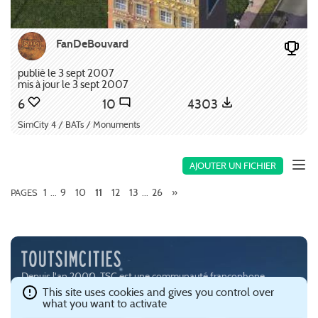
FanDeBouvard
publié le 3 sept 2007
mis à jour le 3 sept 2007
6
10
4303
SimCity 4 / BATs / Monuments
AJOUTER UN FICHIER
1
9
10
12
13
26
»
PAGES
...
11
...
Depuis l'an 2000, TSC est une communauté francophone
passionnée par les jeux de simulation urbaine, notamment
This site uses cookies and gives you control over
what you want to activate
SimCity (
EA
) et Cities:Skylines (
Paradox Interactive
).