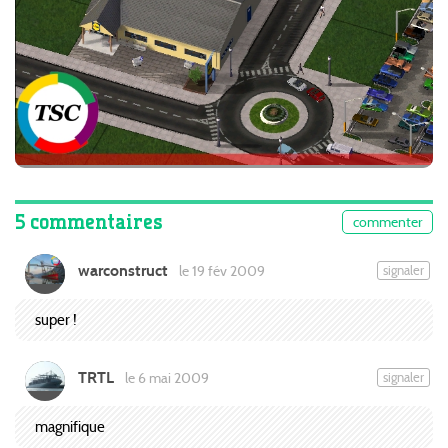
5 commentaires
commenter
warconstruct
signaler
le 19 fév 2009
super !
TRTL
signaler
le 6 mai 2009
magnifique