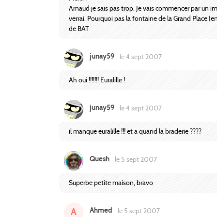
Arnaud je sais pas trop. Je vais commencer par un imme
verrai. Pourquoi pas la fontaine de la Grand Place (
de BAT
junay59
le 4 sept 2007
Ah oui !!!!!!! Euralille !
junay59
le 4 sept 2007
il manque euralille !!! et a quand la braderie ????
Quesh
le 5 sept 2007
Superbe petite maison, bravo
Ahmed
A
le 5 sept 2007