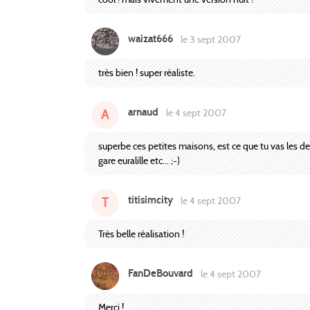
waizat666
le 3 sept 2007
très bien ! super réaliste.
arnaud
A
le 4 sept 2007
superbe ces petites maisons, est ce que tu vas les decl
gare euralille etc... ;-)
titisimcity
T
le 4 sept 2007
Très belle réalisation !
FanDeBouvard
le 4 sept 2007
Merci !