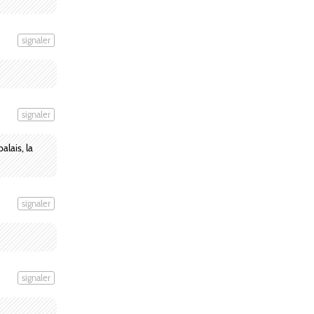
signaler
signaler
alais, la
signaler
signaler