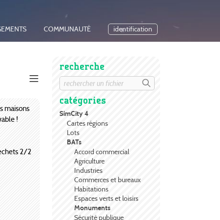
GEMENTS
COMMUNAUTÉ
identification
recherche
catégories
es maisons
SimCity 4
able !
Cartes régions
Lots
BATs
echets 2/2
Accord commercial
Agriculture
Industries
Commerces et bureaux
Habitations
Espaces verts et loisirs
Monuments
Sécurité publique