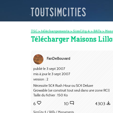
TSC
>
téléchargements
>
SimCity 4
>
BATs
>
Mon
Télécharger Maisons Lillo
FanDeBouvard
publié le 3 sept 2007
mis à jour le 3 sept 2007
version : 2
Nécessite SC4 Rush Hour ou SC4 Deluxe
Growable (se construit tout seul dans une zone RCI)
Taille du fichier : 150 Ko
6
10
4303
SimCity 4 / BATs / Monuments