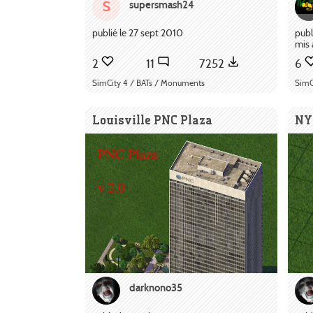
supersmash24
S
publié le 27 sept 2010
publ
mis 
2
11
7252
6
SimCity 4 / BATs / Monuments
SimC
Louisville PNC Plaza
NY
darknono35