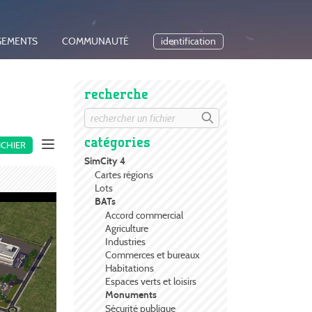
GEMENTS
COMMUNAUTÉ
identification
recherche
catégories
ICHIER
SimCity 4
Cartes régions
Lots
BATs
Accord commercial
Agriculture
Industries
Commerces et bureaux
Habitations
Espaces verts et loisirs
Monuments
Sécurité publique