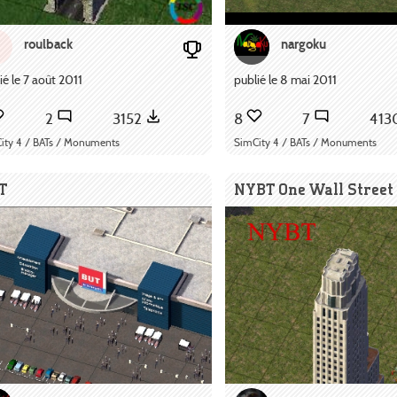
roulback
nargoku
ié le 7 août 2011
publié le 8 mai 2011
2
3152
8
7
413
ity 4 / BATs / Monuments
SimCity 4 / BATs / Monuments
T
NYBT One Wall Street