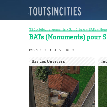
TSC
>
téléchargements
>
SimCity 4
>
BATs
>
Mon
BATs (Monuments) pour S
2
3
4
5
10
»
PAGES
1
...
Bar des Ouvriers
Tou