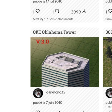
publié le 17 juil 2010
publ
1
1
3999
1
SimCity 4 / BATs / Monuments
SimC
OKC Oklahoma Tower
300
darknono35
publié le 7 juin 2010
publ
mis 