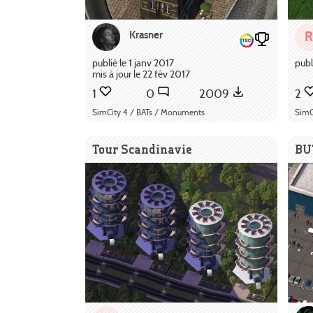
Krasner
R
publié le 1 janv 2017
publ
mis à jour le 22 fév 2017
1
0
2009
2
SimCity 4 / BATs / Monuments
SimC
Tour Scandinavie
BU