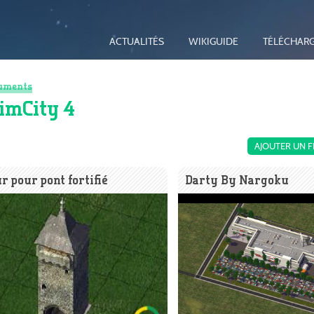
ACTUALITÉS
WIKIGUIDE
TÉLÉCHAR
uments
imCity 4
AJOUTER UN F
r pour pont fortifié
Darty By Nargoku