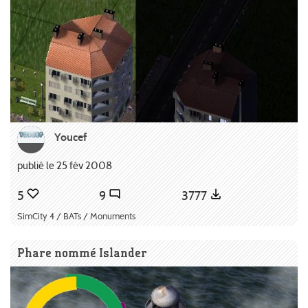
Youcef
publié le 25 fév 2008
5
9
3777
SimCity 4 / BATs / Monuments
Phare nommé Islander