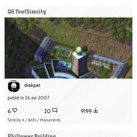
QG ToutSimcity
drakpat
publié le 26 avr 2007
6
20
9199
SimCity 4 / BATs / Monuments
Philtower Building