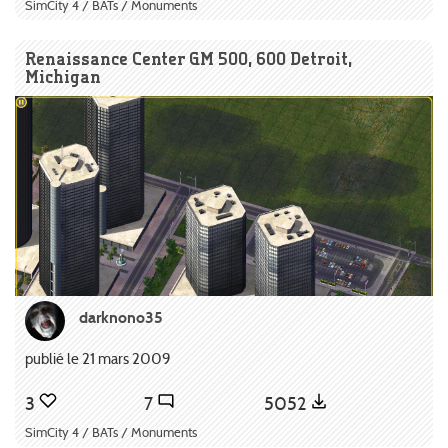
SimCity 4 / BATs / Monuments
Renaissance Center GM 500, 600 Detroit,
Michigan
darknono35
publié le 21 mars 2009
3
7
5052
SimCity 4 / BATs / Monuments