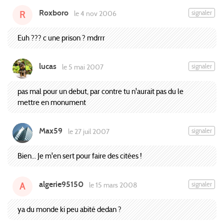
Roxboro
signaler
le 4 nov 2006
R
Euh ??? c une prison ? mdrrr
lucas
signaler
le 5 mai 2007
pas mal pour un debut, par contre tu n'aurait pas du le
mettre en monument
Max59
signaler
le 27 juil 2007
Bien... Je m'en sert pour faire des citées !
algerie95150
signaler
le 15 mars 2008
A
ya du monde ki peu abité dedan ?