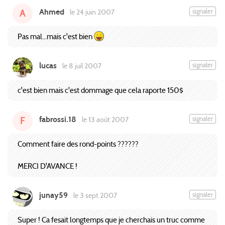
Ahmed
signaler
le 24 juin 2007
A
Pas mal...mais c'est bien
lucas
signaler
le 8 juil 2007
c'est bien mais c'est dommage que cela raporte 150$
fabrossi.18
signaler
le 13 août 2007
F
Comment faire des rond-points ??????
MERCI D'AVANCE !
junay59
signaler
le 3 sept 2007
Super ! Ca fesait longtemps que je cherchais un truc comme