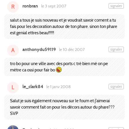
ronbran
signaler
le 3 sept 2007
R
salut a tous je suis nouveau et je voudrait savoir coment a tu
fais pour les decoration autour de ton phare. sinon ton phare
est genial ettres beau!!!!!
anthonydu59119
signaler
le 10 déc 2007
A
tro bo pour une ville avec des ports c tré bien mé on pe
métre ca ossi pour fair bo
le_clark84
signaler
le 1 janv 2008
L
Salut je suis également nouveau sur le foum et j'aimerai
savoir comment fait on pour les décors autour du phare???
SVP