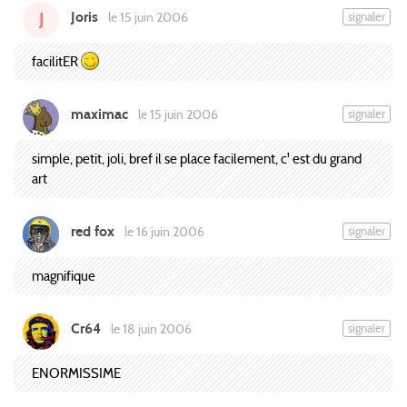
Joris
signaler
le 15 juin 2006
J
facilitER
maximac
signaler
le 15 juin 2006
simple, petit, joli, bref il se place facilement, c' est du grand
art
red fox
signaler
le 16 juin 2006
magnifique
Cr64
signaler
le 18 juin 2006
ENORMISSIME