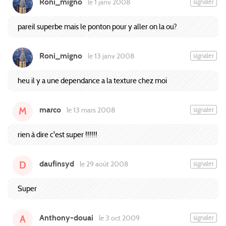
Roni_migno
signaler
le 1 janv 2008
pareil superbe mais le ponton pour y aller on la ou?
Roni_migno
signaler
le 13 janv 2008
heu il y a une dependance a la texture chez moi
marco
signaler
le 13 mars 2008
M
rien à dire c'est super !!!!!!
daufinsyd
signaler
le 29 août 2008
D
Super
Anthony-douai
signaler
le 3 oct 2009
A