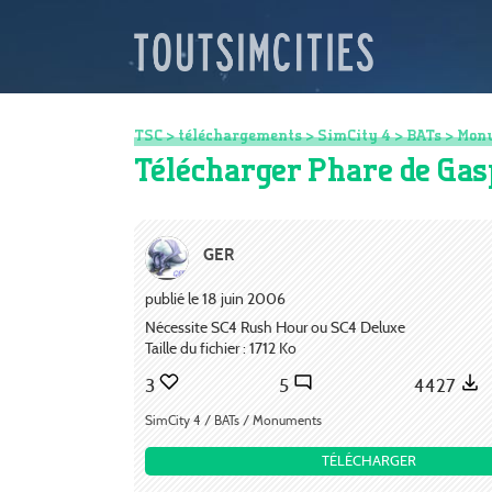
TSC
>
téléchargements
>
SimCity 4
>
BATs
>
Mon
Télécharger Phare de Gas
GER
publié le 18 juin 2006
Nécessite SC4 Rush Hour ou SC4 Deluxe
Taille du fichier : 1712 Ko
3
5
4427
SimCity 4 / BATs / Monuments
TÉLÉCHARGER