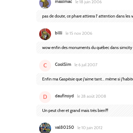
maximac
le 18 juin 2006
pas de doute, ce phare attirera l' attention dans les vi
billi
le 15 nov 2006
wow enfin des monuments du québec dans simcity c
CoolSim
C
le 6 juil 2007
Enfin ma Gaspésie que j'aime tant... même si j'habi
daufinsyd
D
le 28 août 2008
Un peut cher et grand mais très bien!!!
val80250
le 10 juin 2012