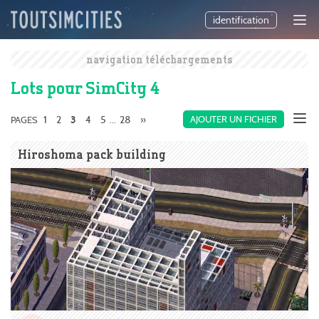
identification
navigation téléchargements
Lots pour SimCity 4
1
2
4
5
28
»
AJOUTER UN FICHIER
PAGES
3
...
Hiroshoma pack building