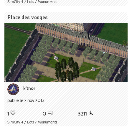
SimCity 4 / Lots / Monuments
Place des vosges
k'thor
publié le 2 nov 2013
1
0
3211
SimCity 4 / Lots / Monuments