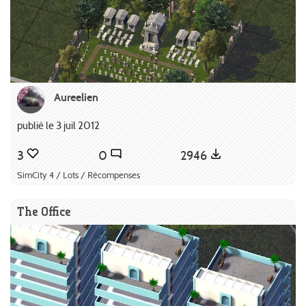
Aureelien
publié le 3 juil 2012
3
0
2946
SimCity 4 / Lots / Récompenses
The Office