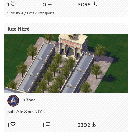
1
0
3098
SimCity 4 / Lots / Transports
Rue Héré
k'thor
publié le 8 nov 2013
1
1
3202