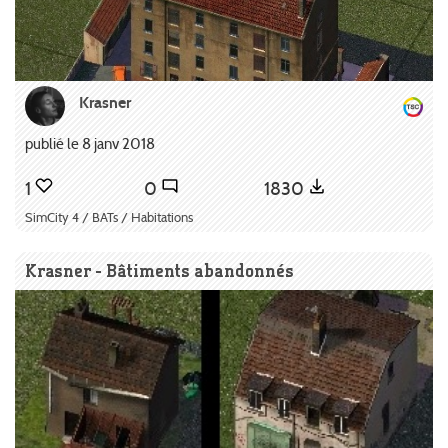
Krasner
publié le 8 janv 2018
1
0
1830
SimCity 4 / BATs / Habitations
Krasner - Bâtiments abandonnés