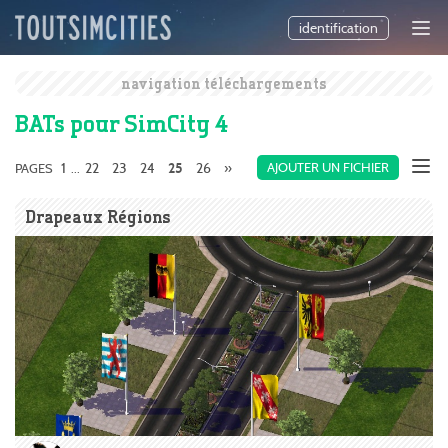
identification
navigation téléchargements
BATs pour SimCity 4
1
22
23
24
26
»
AJOUTER UN FICHIER
PAGES
...
25
Drapeaux Régions