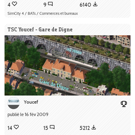
4
9
6140
SimCity 4 / BATs / Commerces et bureaux
TSC Youcef - Gare de Digne
Youcef
publié le 16 fév 2009
14
15
5212