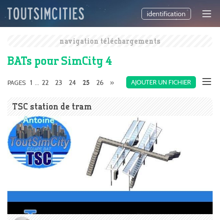
identification
navigation téléchargements
BATs pour SimCity 4
1
22
23
24
26
»
AJOUTER UN FICHIER
PAGES
...
25
TSC station de tram