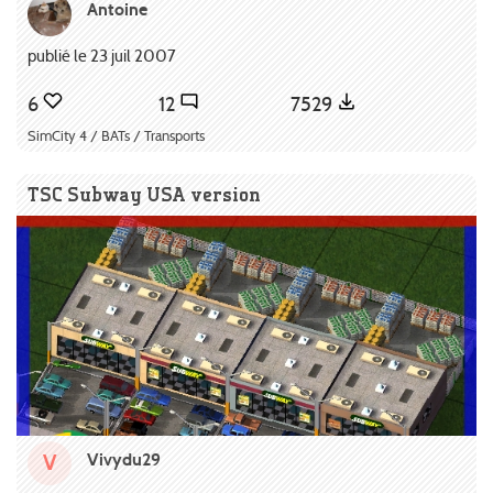
Antoine
publié le 23 juil 2007
6
12
7529
SimCity 4 / BATs / Transports
TSC Subway USA version
Vivydu29
V