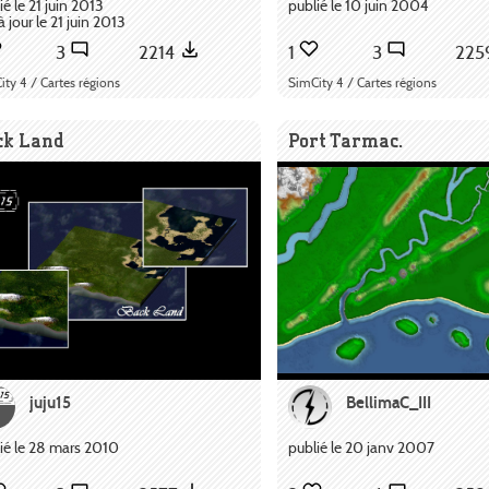
ié le 21 juin 2013
publié le 10 juin 2004
à jour le 21 juin 2013
3
2214
1
3
225
ity 4 / Cartes régions
SimCity 4 / Cartes régions
ck Land
Port Tarmac.
juju15
BellimaC_III
ié le 28 mars 2010
publié le 20 janv 2007