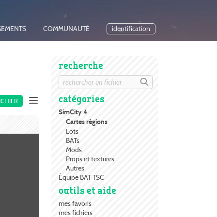
GEMENTS
COMMUNAUTÉ
identification
recherche
catégories
ICHIER
SimCity 4
Cartes régions
Lots
BATs
Mods
Props et textures
Autres
Équipe BAT TSC
outils et aide
mes favoris
mes fichiers