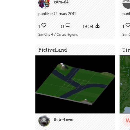
xAm-64
publié le 24 mars 2011
publ
1
0
1904
1
SimCity 4 / Cartes régions
SimC
FictiveLand
Ti
thib-4ever