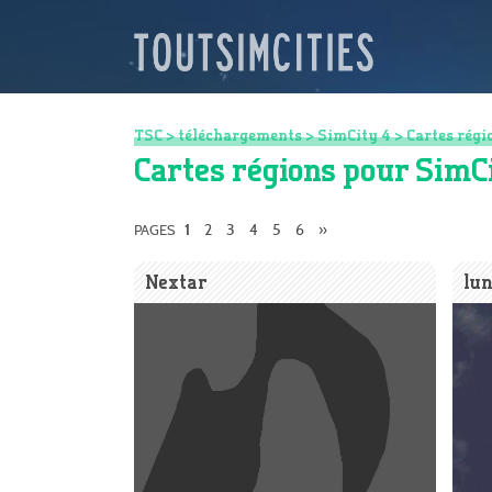
TSC
>
téléchargements
>
SimCity 4
>
Cartes régi
Cartes régions pour SimC
2
3
4
5
6
»
PAGES
1
Nextar
lun