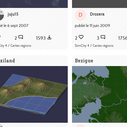
juju15
Drozera
D
ié le 6 sept 2007
publié le 11 juin 2009
2
1593
2
3
175
ity 4 / Cartes régions
SimCity 4 / Cartes régions
xiland
Bezigue