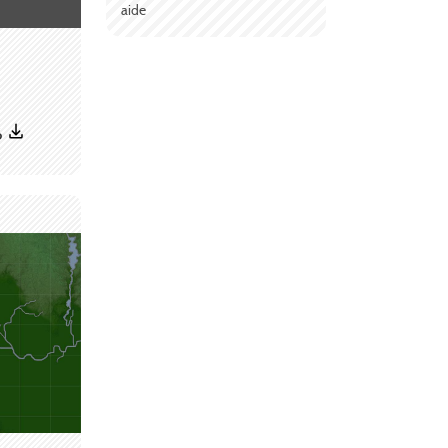
aide
6