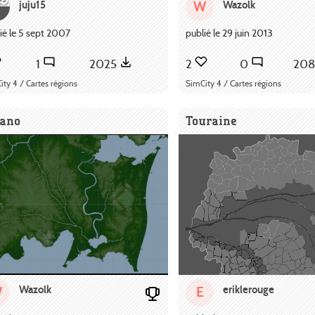
juju15
Wazolk
W
ié le 5 sept 2007
publié le 29 juin 2013
1
2025
2
0
20
ity 4 / Cartes régions
SimCity 4 / Cartes régions
rano
Touraine
Wazolk
eriklerouge
W
E