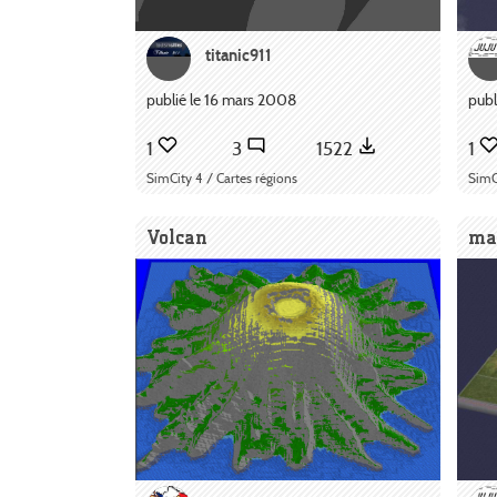
titanic911
publié le 16 mars 2008
publ
1
3
1522
1
SimCity 4 / Cartes régions
SimC
Volcan
ma