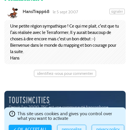
HansTrapp68
signaler
le 5 sept 2007
Une petite région sympathique ! Ce qui me plait, c'est que tu
l'ais réalisée avec le Terraformer; Il y aurait beaucoup de
choses à dire encore mais c'est un bon début :-)
Bienvenue dans le monde du mapping et bon courage pour
la suite.
Hans
identifiez-vous pour commenter
Depuis l'an 2000, TSC est une communauté francophone
passionnée par les jeux de simulation urbaine, notamment
This site uses cookies and gives you control over
what you want to activate
SimCity (
EA
) et Cities:Skylines (
Paradox Interactive
).
Ce site est hébergé avec brio par
Gandi
.
Confidentialité et gestion
✓ OK, ACCEPT ALL
personalize
privacy policy