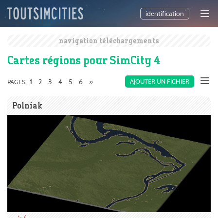
identification
navigation téléchargements
Cartes régions pour SimCity 4
2
3
4
5
6
»
AJOUTER UN FICHIER
PAGES
1
Polniak