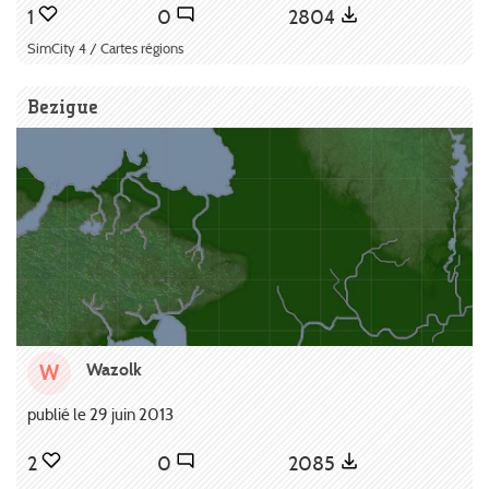
1
0
2804
SimCity 4 / Cartes régions
Bezigue
Wazolk
W
publié le 29 juin 2013
2
0
2085