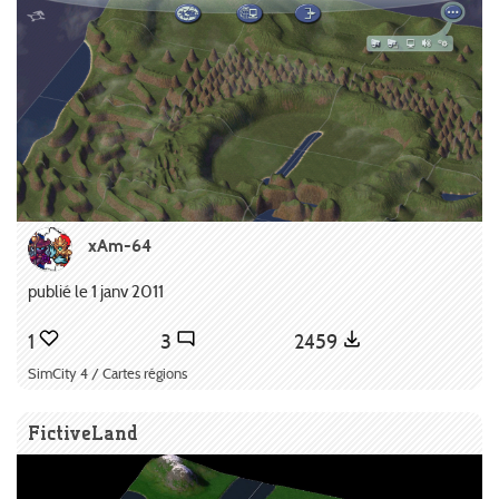
xAm-64
publié le 1 janv 2011
1
3
2459
SimCity 4 / Cartes régions
FictiveLand