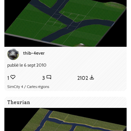
thib-4ever
publié le 6 sept 2010
1
3
2102
SimCity 4 / Cartes régions
Theurian