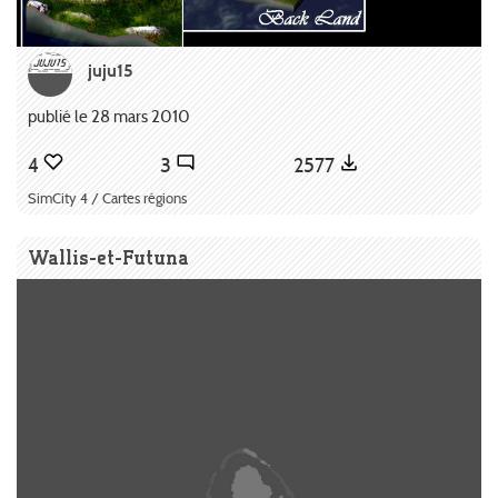
juju15
publié le 28 mars 2010
4
3
2577
SimCity 4 / Cartes régions
Wallis-et-Futuna