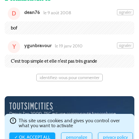
dean76
signaler
le 9 août 2008
D
bof
ygunbravour
signaler
le 19 janv 2010
Y
C'est trop simple et elle n'est pas très grande
identifiez-vous pour commenter
Depuis l'an 2000, TSC est une communauté francophone
passionnée par les jeux de simulation urbaine, notamment
This site uses cookies and gives you control over
what you want to activate
SimCity (
EA
) et Cities:Skylines (
Paradox Interactive
).
Ce site est hébergé avec brio par
Gandi
.
Confidentialité et gestion
✓ OK, ACCEPT ALL
personalize
privacy policy
des cookies
.