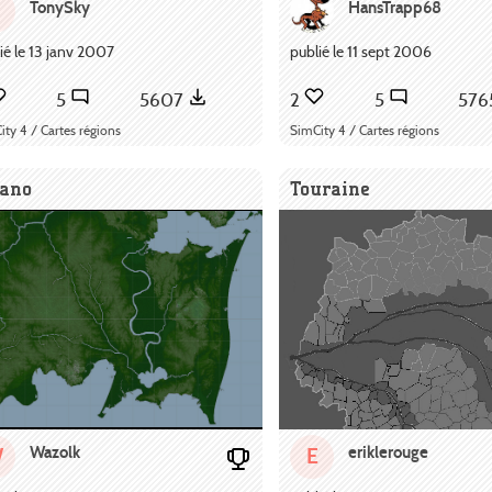
TonySky
HansTrapp68
ié le 13 janv 2007
publié le 11 sept 2006
5
5607
2
5
576
ity 4 / Cartes régions
SimCity 4 / Cartes régions
rano
Touraine
Wazolk
eriklerouge
W
E