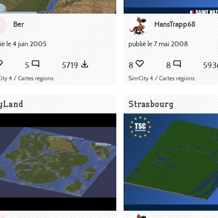
Ber
HansTrapp68
ié le 4 juin 2005
publié le 7 mai 2008
5
5719
8
8
59
ity 4 / Cartes régions
SimCity 4 / Cartes régions
yLand
Strasbourg