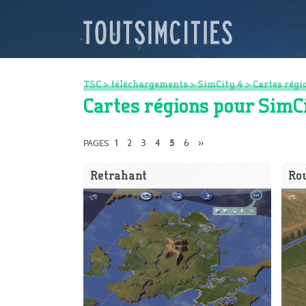
TSC
>
téléchargements
>
SimCity 4
>
Cartes régi
Cartes régions pour SimC
1
2
3
4
6
»
PAGES
5
Retrahant
Ro