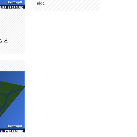
aide
36