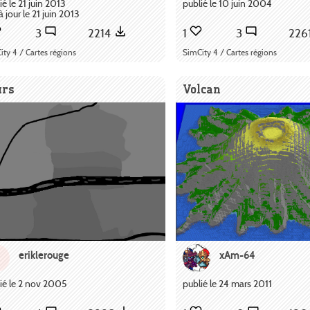
ié le 21 juin 2013
publié le 10 juin 2004
à jour le 21 juin 2013
3
2214
1
3
226
ity 4 / Cartes régions
SimCity 4 / Cartes régions
urs
Volcan
eriklerouge
xAm-64
ié le 2 nov 2005
publié le 24 mars 2011