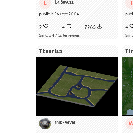
La Bavuzz
L
T
publié le 26 sept 2004
publ
2
4
7265
4
SimCity 4 / Cartes régions
SimC
Theurian
Ti
thib-4ever