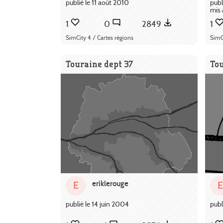
publié le 11 août 2010
publ
mis 
1
0
2849
1
SimCity 4 / Cartes régions
SimC
Touraine dept 37
To
eriklerouge
E
E
publié le 14 juin 2004
publ