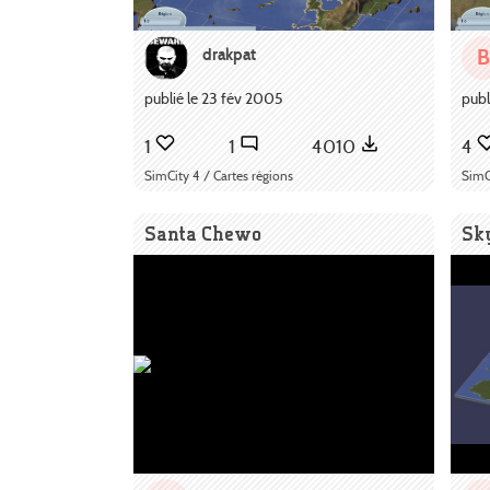
drakpat
B
publié le 23 fév 2005
publ
1
1
4010
4
SimCity 4 / Cartes régions
SimC
Santa Chewo
Sk