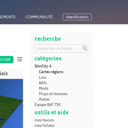
GEMENTS
COMMUNAUTÉ
identification
recherche
catégories
ICHIER
SimCity 4
Cartes régions
isic
Lots
BATs
Mods
Props et textures
Autres
Équipe BAT TSC
outils et aide
mes favoris
mes fichiers