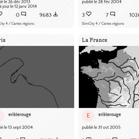
ié le 26 déc 2013
publié le 28 fév 2004
à jour le 12 janv 2014
0
9683
3
7
102
ity 4 / Cartes régions
SimCity 4 / Cartes régions
ris
La France
eriklerouge
eriklerouge
E
ié le 13 sept 2004
publié le 31 oct 2005