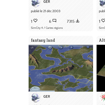
GER
publié le 21 déc 2003
publ
1
6
7315
1
SimCity 4 / Cartes régions
SimC
fantasy land
Al
GER