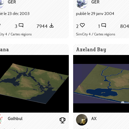
GER
GER
ié le 23 déc 2003
publié le 29 janv 2004
3
7944
2
1
80
ity 4 / Cartes régions
SimCity 4 / Cartes régions
tana
Axeland Bay
Golhbul
AX