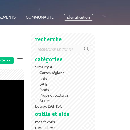
GEMENTS
COMMUNAUTÉ
identification
recherche
catégories
ICHIER
SimCity 4
Cartes régions
Lots
BATs
Mods
Props et textures
Autres
Équipe BAT TSC
outils et aide
mes favoris
mes fichiers