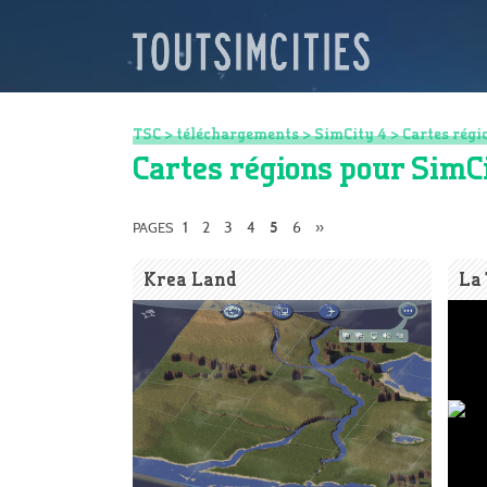
TSC
>
téléchargements
>
SimCity 4
>
Cartes régi
Cartes régions pour SimC
1
2
3
4
6
»
PAGES
5
Krea Land
La 