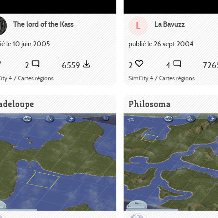
The lord of the Kass
La Bavuzz
L
ié le 10 juin 2005
publié le 26 sept 2004
2
6559
2
4
726
ity 4 / Cartes régions
SimCity 4 / Cartes régions
adeloupe
Philosoma