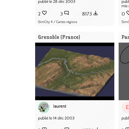
publié le 28 déc 2003
publ
mis 
2
3
8173
0
SimCity 4 / Cartes régions
SimC
Grenoble (France)
Pa
laurent
E
publié le 14 déc 2003
publ