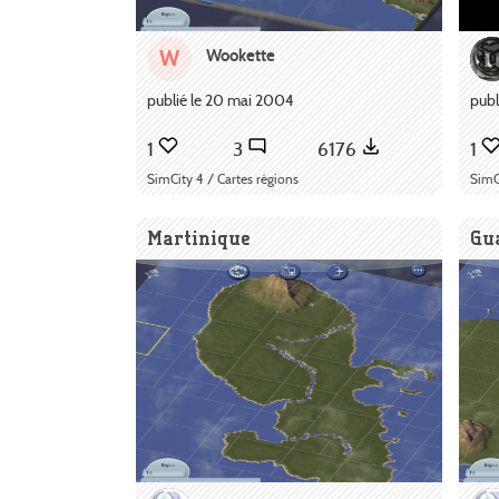
Wookette
W
publié le 20 mai 2004
publ
1
3
6176
1
SimCity 4 / Cartes régions
SimC
Martinique
Gu