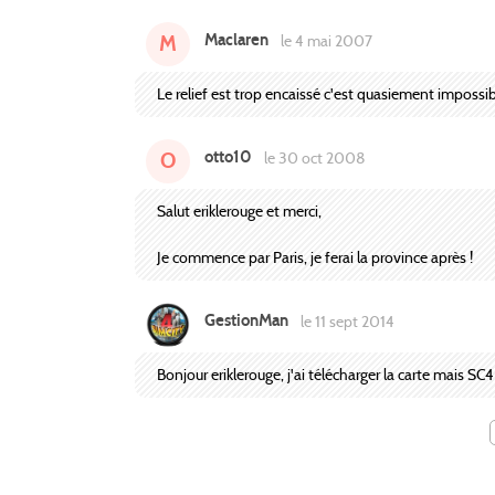
Maclaren
M
le 4 mai 2007
Le relief est trop encaissé c'est quasiement impossi
otto10
O
le 30 oct 2008
Salut eriklerouge et merci,
Je commence par Paris, je ferai la province après !
GestionMan
le 11 sept 2014
Bonjour eriklerouge, j'ai télécharger la carte mais 