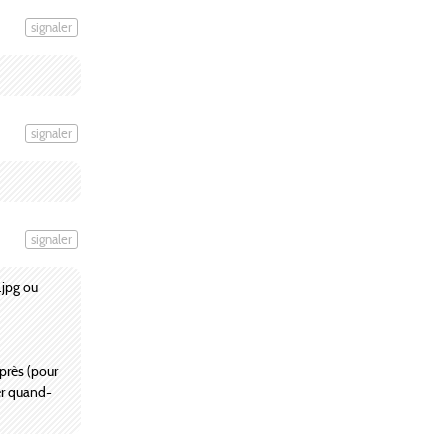
signaler
signaler
signaler
.jpg ou
 près (pour
yer quand-