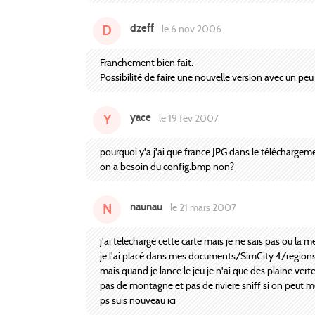
dzeff
D
le 6 nov 2006
Franchement bien fait.
Possibilité de faire une nouvelle version avec un peu
yace
Y
le 19 fév 2007
pourquoi y'a j'ai que france.JPG dans le téléchargem
on a besoin du config.bmp non?
naunau
N
le 21 mars 2007
j'ai telechargé cette carte mais je ne sais pas ou la m
je l'ai placé dans mes documents/SimCity 4/region
mais quand je lance le jeu je n'ai que des plaine vert
pas de montagne et pas de riviere sniff si on peut me
ps suis nouveau ici