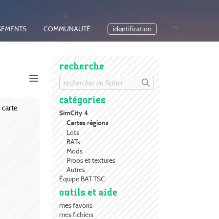
GEMENTS
COMMUNAUTÉ
identification
recherche
catégories
 carte
SimCity 4
Cartes régions
Lots
BATs
Mods
Props et textures
Autres
Équipe BAT TSC
outils et aide
mes favoris
mes fichiers