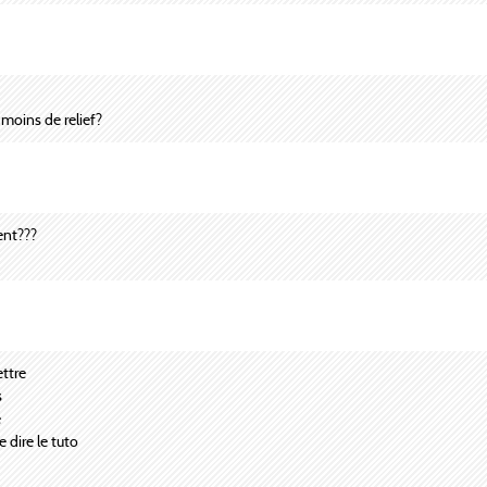
 moins de relief?
ent???
ettre
s
e
 dire le tuto