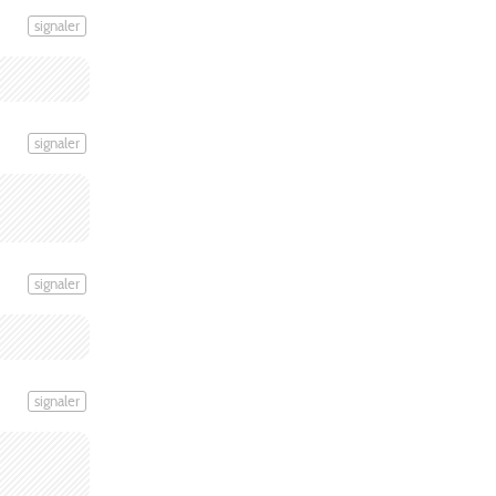
signaler
signaler
signaler
signaler