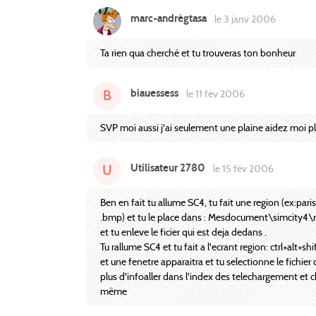
marc-andrégtasa
le 3 janv 2006
Ta rien qua cherché et tu trouveras ton bonheur
biauessess
B
le 11 fév 2006
SVP moi aussi j'ai seulement une plaine aidez moi pl
Utilisateur 2780
U
le 15 fév 2006
Ben en fait tu allume SC4, tu fait une region (ex:paris)
.bmp) et tu le place dans : Mesdocument\simcity4\r
et tu enleve le ficier qui est deja dedans .
Tu rallume SC4 et tu fait a l'ecrant region: ctrl+alt+shi
et une fenetre apparaitra et tu selectionne le fichier
plus d'infoaller dans l'index des telechargement et ch
même