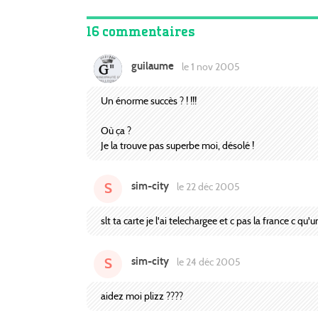
16 commentaires
guilaume
le 1 nov 2005
Un énorme succès ? ! !!!
Où ça ?
Je la trouve pas superbe moi, désolé !
sim-city
S
le 22 déc 2005
slt ta carte je l'ai telechargee et c pas la france c 
sim-city
S
le 24 déc 2005
aidez moi plizz ????