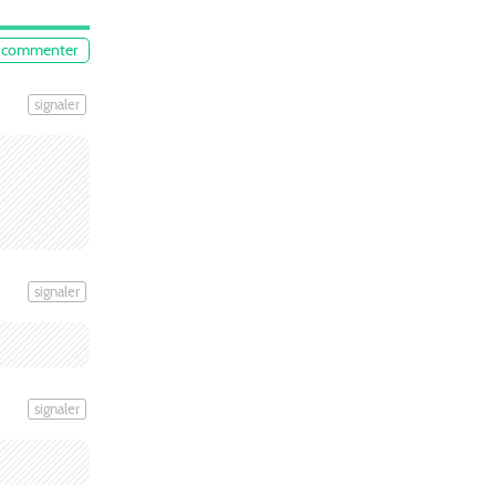
commenter
signaler
signaler
signaler