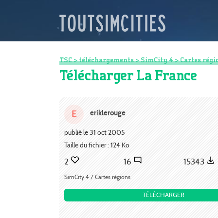
TSC
>
téléchargements
>
SimCity 4
>
Cartes régi
Télécharger La France
eriklerouge
E
publié le 31 oct 2005
Taille du fichier : 124 Ko
2
16
15343
SimCity 4 / Cartes régions
TÉLÉCHARGER