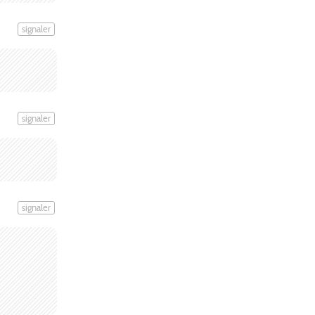
signaler
signaler
signaler