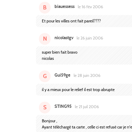
biauessess
B
le 16 fév 2006
Et pour les villes ont fait pareil????
nicolastgv
N
le 26 juin 2006
super bien fait bravo
nicolas
Gui59ge
G
le 28 juin 2006
il y a mieux pour le relief il est trop abrupte
STING95
S
le 21 juil 2006
Bonjour ,
Ayant téléchargé ta carte , celle ci est refusé car je 