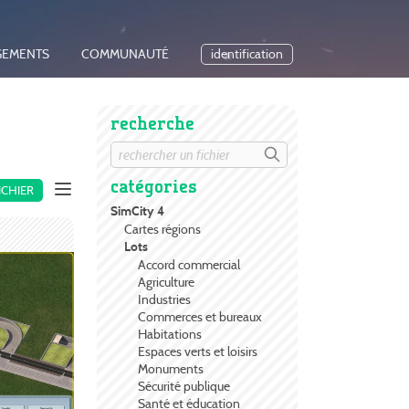
GEMENTS
COMMUNAUTÉ
identification
recherche
catégories
ICHIER
SimCity 4
Cartes régions
Lots
Accord commercial
Agriculture
Industries
Commerces et bureaux
Habitations
Espaces verts et loisirs
Monuments
Sécurité publique
Santé et éducation