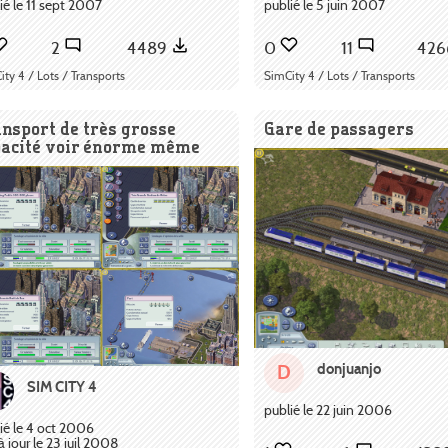
ié le 11 sept 2007
publié le 5 juin 2007
2
4489
0
11
42
ity 4 / Lots / Transports
SimCity 4 / Lots / Transports
nsport de très grosse
Gare de passagers
pacité voir énorme même
donjuanjo
D
SIM CITY 4
publié le 22 juin 2006
ié le 4 oct 2006
à jour le 23 juil 2008