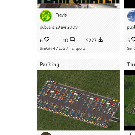
Travis
publié le 29 avr 2009
publ
6
10
5227
5
SimCity 4 / Lots / Transports
SimC
Parking
Tu