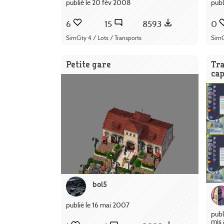
publié le 20 fév 2008
publ
6
15
8593
0
SimCity 4 / Lots / Transports
SimC
Petite gare
Tra
ca
bol5
publié le 16 mai 2007
publ
mis 