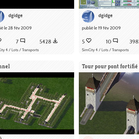
dgidge
dgidge
ié le 28 fév 2009
publié le 19 fév 2009
7
5428
5
10
39
ity 4 / Lots / Transports
SimCity 4 / Lots / Transports
nnel
Tour pour pont fortifié