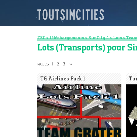
TSC
>
téléchargements
>
SimCity 4
>
Lots
>
Tran
Lots (Transports) pour S
1
3
»
PAGES
2
TG Airlines Pack 1
Tun