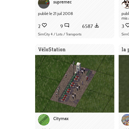
supremec
publié le 21 juil 2008
publ
mis 
2
9
6587
3
SimCity 4 / Lots / Transports
SimC
VéloStation
la 
Citymax