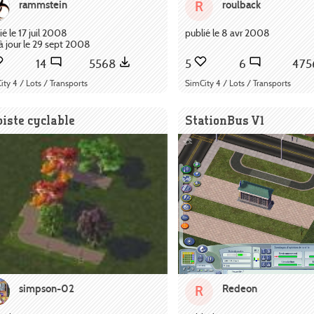
rammstein
roulback
R
ié le 17 juil 2008
publié le 8 avr 2008
à jour le 29 sept 2008
14
5568
5
6
47
ity 4 / Lots / Transports
SimCity 4 / Lots / Transports
piste cyclable
StationBus V1
simpson-02
Redeon
R