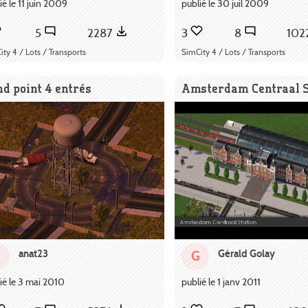
ié le 11 juin 2009
publié le 30 juil 2009
5
2287
3
8
10
ity 4 / Lots / Transports
SimCity 4 / Lots / Transports
d point 4 entrés
Amsterdam Centraal S
anat23
Gérald Golay
G
ié le 3 mai 2010
publié le 1 janv 2011