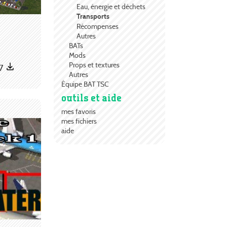
Eau, énergie et déchets
Transports
Récompenses
Autres
BATs
Mods
Props et textures
87
Autres
Équipe BAT TSC
outils et aide
mes favoris
mes fichiers
aide