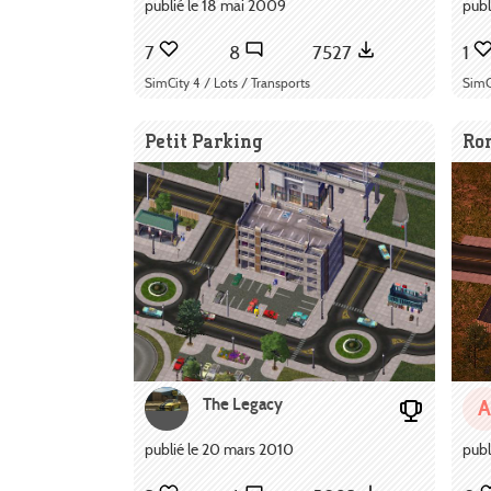
publié le 18 mai 2009
publ
7
8
7527
1
SimCity 4 / Lots / Transports
SimC
Petit Parking
Ron
The Legacy
A
publié le 20 mars 2010
publ