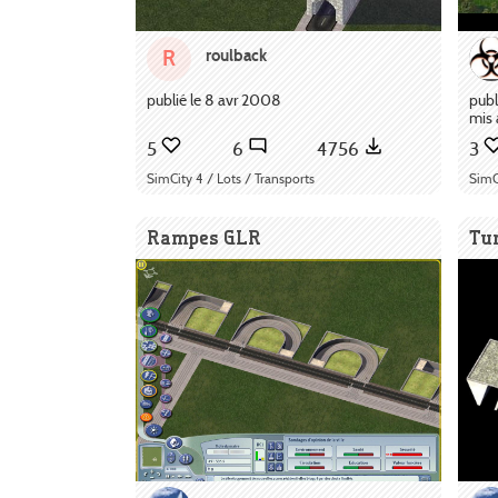
roulback
R
publié le 8 avr 2008
publ
mis 
5
6
4756
3
SimCity 4 / Lots / Transports
SimC
Rampes GLR
Tun