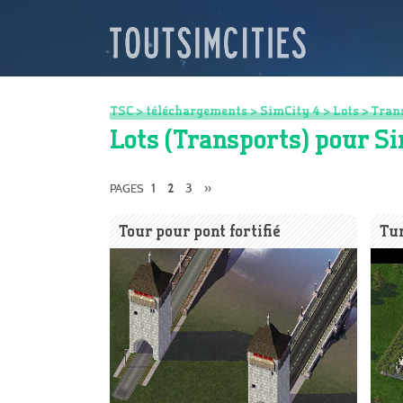
TSC
>
téléchargements
>
SimCity 4
>
Lots
>
Tran
Lots (Transports) pour S
1
3
»
PAGES
2
Tour pour pont fortifié
Tu