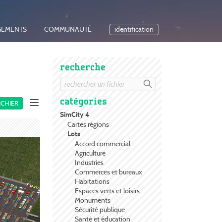
GEMENTS
COMMUNAUTÉ
identification
recherche
catégories
ICHIER
SimCity 4
Cartes régions
Lots
Accord commercial
Agriculture
Industries
Commerces et bureaux
Habitations
Espaces verts et loisirs
Monuments
Sécurité publique
Santé et éducation