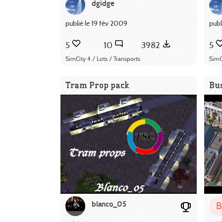
dgidge
publié le 19 fév 2009
publ
5
10
3982
5
SimCity 4 / Lots / Transports
SimC
Tram Prop pack
Bu
blanco_05
B