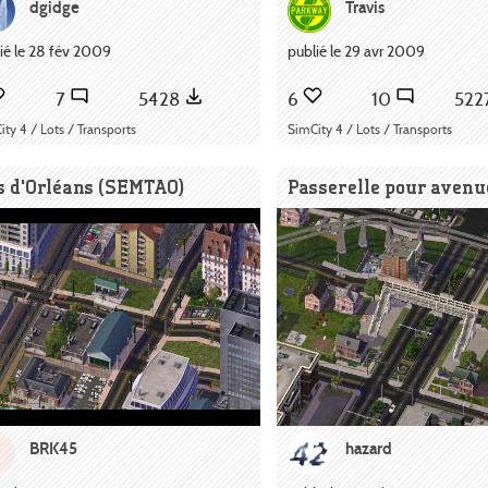
dgidge
Travis
ié le 28 fév 2009
publié le 29 avr 2009
7
5428
6
10
522
ity 4 / Lots / Transports
SimCity 4 / Lots / Transports
s d'Orléans (SEMTAO)
Passerelle pour avenu
BRK45
hazard