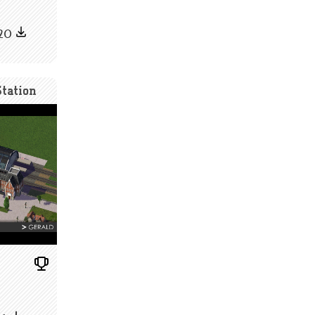
220
tation