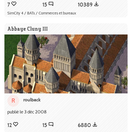
7
15
10389
SimCity 4 / BATs / Commerces et bureaux
Abbaye Cluny III
roulback
R
publié le 3 déc 2008
12
15
6880