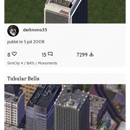
darknono35
publié le 5 juil 2008
8
15
7299
SimCity 4 / BATs / Monuments
Tubular Bells