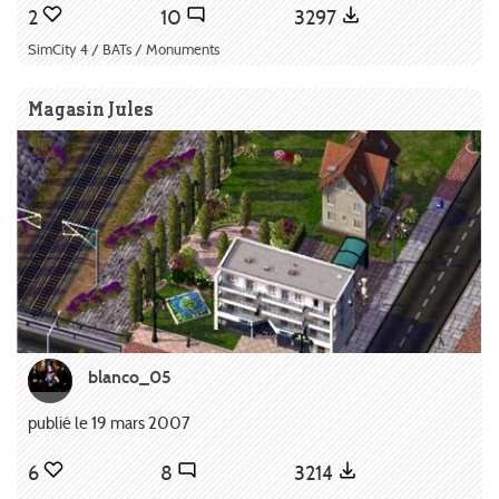
2
10
3297
SimCity 4 / BATs / Monuments
Magasin Jules
blanco_05
publié le 19 mars 2007
6
8
3214