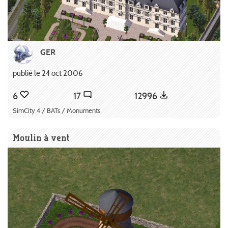
GER
publié le 24 oct 2006
6
17
12996
SimCity 4 / BATs / Monuments
Moulin à vent