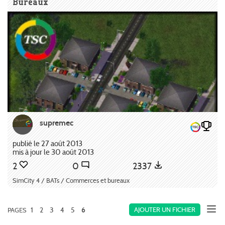
Bureaux
supremec
publié le 27 août 2013
mis à jour le 30 août 2013
2
0
2337
SimCity 4 / BATs / Commerces et bureaux
1
2
3
4
5
AJOUTER UN FICHIER
PAGES
6