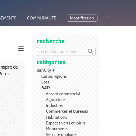
GEMENTS
COMMUNAUTÉ
identification
recherche
catégories
Inspiré de
SimCity 4
AT est
Cartes régions
Lots
BATs
Accord commercial
Agriculture
Industries
Commerces et bureaux
Habitations
Espaces verts et loisirs
Monuments
Sécurité publique