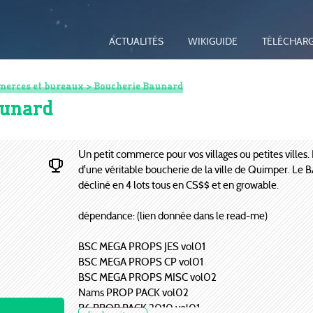
ACTUALITÉS
WIKIGUIDE
TÉLÉCHAR
erces et bureaux
> Boucherie Baunard
aunard
Un petit commerce pour vos villages ou petites villes. 
d'une véritable boucherie de la ville de Quimper. Le B
décliné en 4 lots tous en CS$$ et en growable.
dépendance: (lien donnée dans le read-me)
BSC MEGA PROPS JES vol01
BSC MEGA PROPS CP vol01
BSC MEGA PROPS MISC vol02
Nams PROP PACK vol02
R6 PROP PACK 2010 vol01