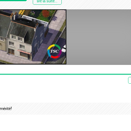
lire la suite...
PEG CDKN Submarine Ressource
Remerciement à Girafe, pour s'être occupé du Read-
l'installateur, et à la l'équipe TSC pour son soutien.
 mérité!