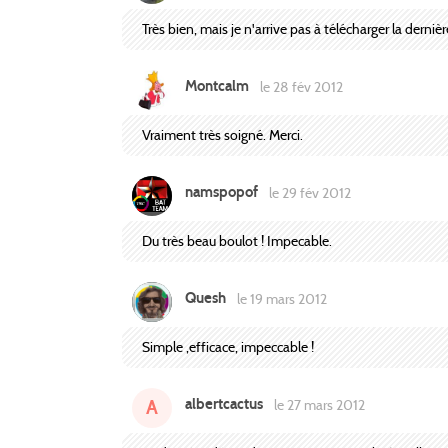
Très bien, mais je n'arrive pas à télécharger la derni
Montcalm
le 28 fév 2012
Vraiment très soigné. Merci.
namspopof
le 29 fév 2012
Du très beau boulot ! Impecable.
Quesh
le 19 mars 2012
Simple ,efficace, impeccable !
albertcactus
A
le 27 mars 2012