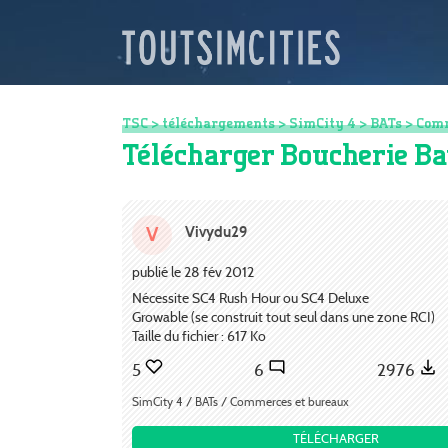
TSC
>
téléchargements
>
SimCity 4
>
BATs
>
Comm
Télécharger Boucherie B
Vivydu29
V
publié le 28 fév 2012
Nécessite SC4 Rush Hour ou SC4 Deluxe
Growable (se construit tout seul dans une zone RCI)
Taille du fichier : 617 Ko
5
6
2976
SimCity 4 / BATs / Commerces et bureaux
TÉLÉCHARGER