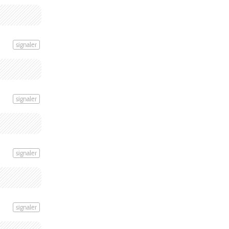
signaler
signaler
signaler
signaler