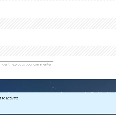
identifiez-vous pour commenter
passionnée par les jeux de simulation urbaine, notamment SimCity (
EA
) et Cities
 to activate
t gestion des cookies
.
ities:Skyline
guide SimCity 2013
guide SimCity 4
guide SimCity 3000
téléchar
ty 4
autres SimCity 4
communauté
forums Cities:Skylines
forums SimCity 4
fo