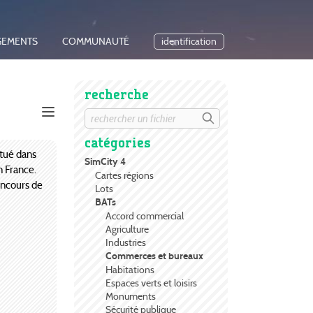
GEMENTS
COMMUNAUTÉ
identification
recherche
catégories
itué dans
SimCity 4
n France.
Cartes régions
oncours de
Lots
BATs
Accord commercial
Agriculture
Industries
Commerces et bureaux
Habitations
Espaces verts et loisirs
Monuments
Sécurité publique