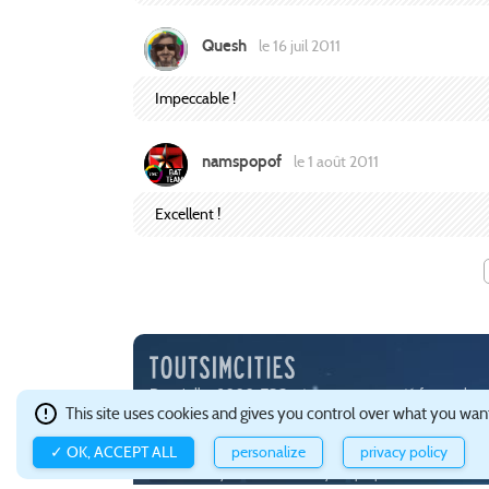
Quesh
le 16 juil 2011
Impeccable !
namspopof
le 1 août 2011
Excellent !
Depuis l'an 2000, TSC est une communauté francophone 
This site uses cookies and gives you control over what you want
Ce site est hébergé avec brio par
Gandi
.
Confidentialité e
✓ OK, ACCEPT ALL
personalize
privacy policy
à propos de TOUTSIMCITIES
à la une
wikiguide
guide C
bats SimCity 4
mods SimCity 4
props et textures SimCi