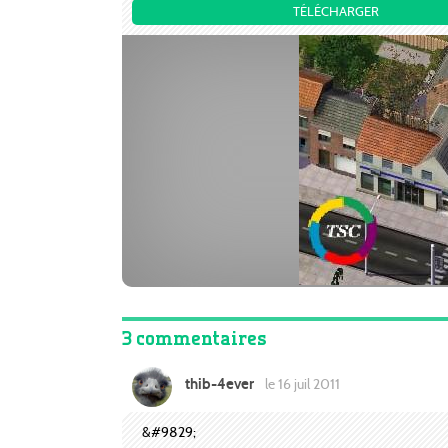
TÉLÉCHARGER
3 commentaires
thib-4ever
le 16 juil 2011
&#9829;