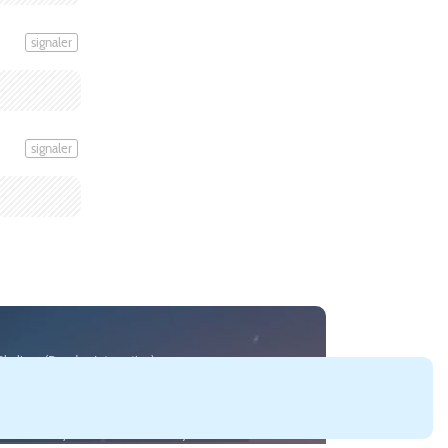
signaler
signaler
:Skylines (
Paradox Interactive
).
gements SimCity 4
cartes SimCity 4
lots SimCity 4
rums SimCity 2013
forums autres jeux urbains