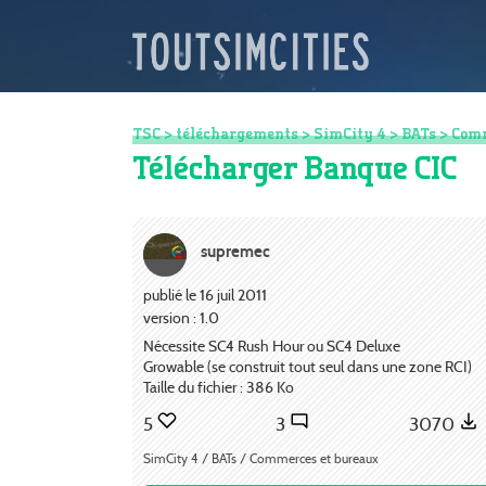
TSC
>
téléchargements
>
SimCity 4
>
BATs
>
Comm
Télécharger Banque CIC
supremec
publié le 16 juil 2011
version : 1.0
Nécessite SC4 Rush Hour ou SC4 Deluxe
Growable (se construit tout seul dans une zone RCI)
Taille du fichier : 386 Ko
5
3
3070
SimCity 4 / BATs / Commerces et bureaux