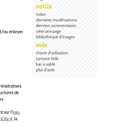
outils
index
dernières modifications
derniers commentaires
créer une page
et/ou enlever
bibliothèque d'images
aide
charte d'utilisation
syntaxe Wiki
bac à sable
plus d'aide
inistratives
ructures de
rs
 sur l'
eau
,
City 4
, la