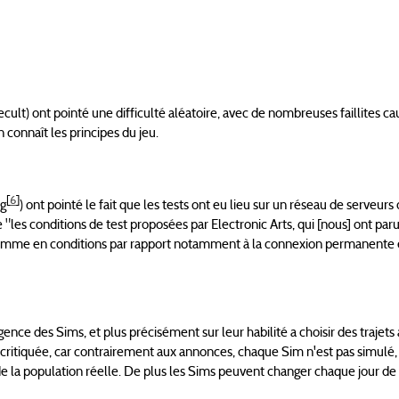
lt) ont pointé une difficulté aléatoire, avec de nombreuses faillites ca
connaît les principes du jeu.
[
6
]
g
) ont pointé le fait que les tests ont eu lieu sur un réseau de serveurs 
 "les conditions de test proposées par Electronic Arts, qui [nous] ont par
, comme en conditions par rapport notamment à la connexion permanente 
ence des Sims, et plus précisément sur leur habilité a choisir des trajets
 critiquée, car contrairement aux annonces, chaque Sim n'est pas simulé,
de la population réelle. De plus les Sims peuvent changer chaque jour de t