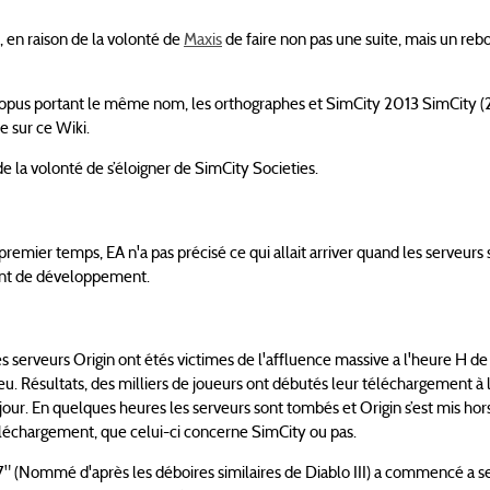
, en raison de la volonté de
Maxis
de faire non pas une suite, mais un rebo
r opus portant le même nom, les orthographes et SimCity 2013 SimCity (
ée sur ce Wiki.
 de la volonté de s’éloigner de SimCity Societies.
remier temps, EA n'a pas précisé ce qui allait arriver quand les serveurs 
ent de développement.
s serveurs Origin ont étés victimes de l'affluence massive a l'heure H de l
 jeu. Résultats, des milliers de joueurs ont débutés leur téléchargement 
 jour. En quelques heures les serveurs sont tombés et Origin s’est mis hors
léchargement, que celui-ci concerne SimCity ou pas.
7" (Nommé d'après les déboires similaires de Diablo III) a commencé a s