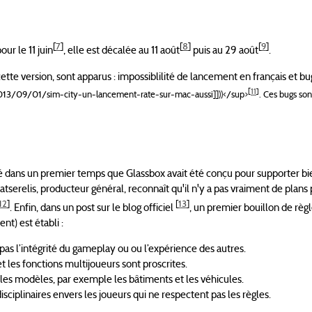
[
7
]
[
8
]
[
9
]
ur le 11 juin
, elle est décalée au 11 août
puis au 29 août
.
 cette version, sont apparus : impossiblilité de lancement en français et bu
[
11
]
13/09/01/sim-city-un-lancement-rate-sur-mac-aussi]]))</sup>
. Ces bugs son
 dans un premier temps que Glassbox avait été conçu pour supporter bi
tserelis, producteur général, reconnaît qu'il n'y a pas vraiment de plans
12
]
[
13
]
. Enfin, dans un post sur le blog officiel
, un premier bouillon de règ
t) est établi :
s l’intégrité du gameplay ou ou l’expérience des autres.
et les fonctions multijoueurs sont proscrites.
s modèles, par exemple les bâtiments et les véhicules.
disciplinaires envers les joueurs qui ne respectent pas les règles.