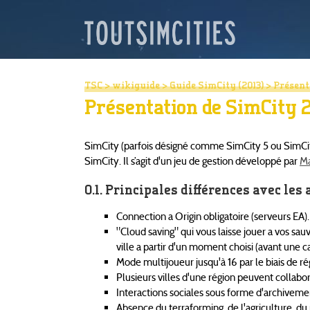
TSC
>
wikiguide
>
Guide SimCity (2013)
>
Présent
Présentation de SimCity 
SimCity (parfois désigné comme SimCity 5 ou SimCity 
SimCity. Il s’agit d'un jeu de gestion développé par
Ma
Principales différences avec les 
Connection a Origin obligatoire (serveurs EA).
"Cloud saving" qui vous laisse jouer a vos 
ville a partir d'un moment choisi (avant une 
Mode multijoueur jusqu'à 16 par le biais de ré
Plusieurs villes d'une région peuvent collabo
Interactions sociales sous forme d'archiveme
Absence du terraforming, de l'agriculture, du 