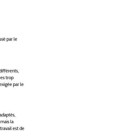
usé par le
différents,
ues trop
exigée par le
 adaptés,
 mais la
ravail est de