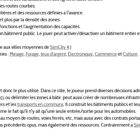
des routes courbes.
ères et des ressources définies a l'avance.
t plus par la densité des zones.
fonctions et l’augmentation des capacités.
un bâtiment public. Le jouer peut activer/désactiver un bâtiment entier 
le aux villes moyennes de
SimCity 4
.)
ries :
Minage
,
Forage
,
Jeux d'argent
,
Électronique
,
Commerce
et
Culture
.
 donc le plus utilisé. Dans ce rôle, le joueur prend diverses décisions adm
ts
ou délimiter les zones à bâtir. peut aussi créer de nombreuses infrast
rs et les
transports en communs
. Il construit les bâtiments publics et leu
e le fait qu'il n'y ait qu'une seule entrée/sortie pour les automobiles.
 au moyen de routes, voies ferrés, etc, mais aussi avec des contrats portant
ns précédents opus, mais également des ressources. Contrairement a
Sim