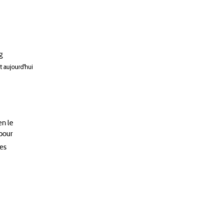
g
t aujourd'hui
en le
 pour
les