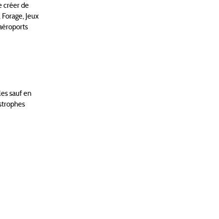
e créer de
, Forage, Jeux
 aéroports
les sauf en
astrophes