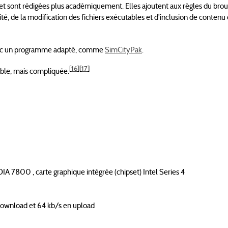
 et sont rédigées plus académiquement. Elles ajoutent aux règles du brou
cité, de la modification des fichiers exécutables et d'inclusion de contenu
u avec un programme adapté, comme
SimCityPak
.
[
16
]
[
17
]
sible, mais compliquée.
 7800 , carte graphique intégrée (chipset) Intel Series 4
ownload et 64 kb/s en upload