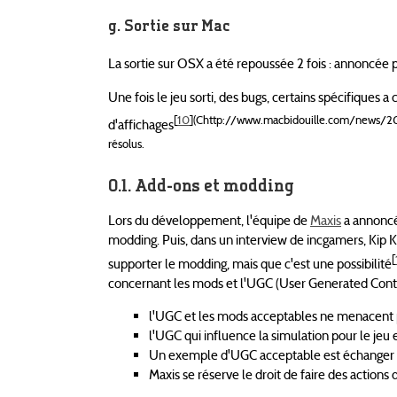
Sortie sur Mac
La sortie sur OSX a été repoussée 2 fois : annoncée po
Une fois le jeu sorti, des bugs, certains spécifiques a
[
10
]
(Chttp://www.macbidouille.com/news/20
d'affichages
résolus.
Add-ons et modding
Lors du développement, l'équipe de
Maxis
a annoncé
modding. Puis, dans un interview de incgamers, Kip Ka
[
supporter le modding, mais que c'est une possibilité
concernant les mods et l'UGC (User Generated Conten
l'UGC et les mods acceptables ne menacent pa
l'UGC qui influence la simulation pour le jeu 
Un exemple d'UGC acceptable est échanger le
Maxis se réserve le droit de faire des actions 