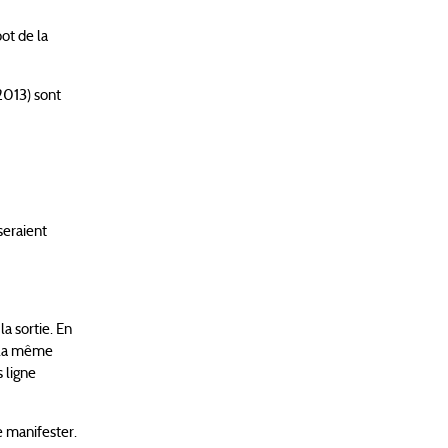
ot de la
2013) sont
seraient
a sortie. En
à la même
 ligne
e manifester.