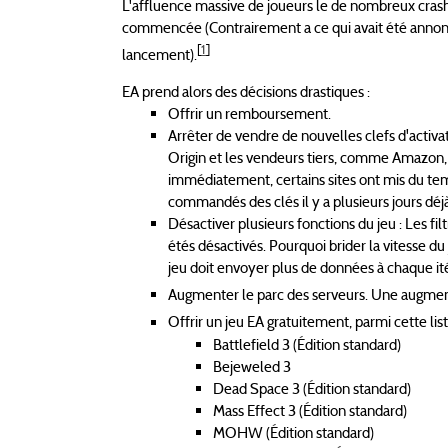
L'affluence massive de joueurs le de nombreux crash
commencée (Contrairement a ce qui avait été annonc
[
1
]
lancement).
EA prend alors des décisions drastiques :
Offrir un remboursement.
Arrêter de vendre de nouvelles clefs d'activat
Origin et les vendeurs tiers, comme Amazon, q
immédiatement, certains sites ont mis du temps 
commandés des clés il y a plusieurs jours déjà
Désactiver plusieurs fonctions du jeu : Les fil
étés désactivés. Pourquoi brider la vitesse du
jeu doit envoyer plus de données à chaque itér
Augmenter le parc des serveurs. Une augmen
Offrir un jeu EA gratuitement, parmi cette lis
Battlefield 3 (Édition standard)
Bejeweled 3
Dead Space 3 (Édition standard)
Mass Effect 3 (Édition standard)
MOHW (Édition standard)