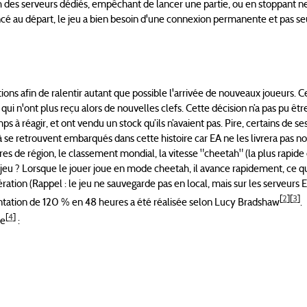
 des serveurs dédiés, empêchant de lancer une partie, ou en stoppant n
é au départ, le jeu a bien besoin d'une connexion permanente et pas s
ions afin de ralentir autant que possible l'arrivée de nouveaux joueurs. 
ui n'ont plus reçu alors de nouvelles clefs. Cette décision n’a pas pu êt
à réagir, et ont vendu un stock qu’ils n’avaient pas. Pire, certains de ses
 se retrouvent embarqués dans cette histoire car EA ne les livrera pas no
tres de région, le classement mondial, la vitesse "cheetah" (la plus rapide 
 jeu ? Lorsque le jouer joue en mode cheetah, il avance rapidement, ce qui
ation (Rappel : le jeu ne sauvegarde pas en local, mais sur les serveurs E
[
2
]
[
3
]
tation de 120 % en 48 heures a été réalisée selon Lucy Bradshaw
.
[
4
]
te
: