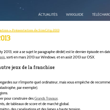
ACTUALITÉS
WIKIGUIDE
TÉLÉCHAR
ation
> Présentation de SimCity 2013
2013
2013, voir a se sujet le paragraphe dédié) est le dernier épisode en date
xis
, sorti en mars 2013 sur Windows. et en août 2013 sur OSX.
autre jeux de la franchise
sauvegardes sur n'importe quel ordinateur, mais vous empêche de recomm
catastrophe, par exemple).
gions.
rer pour construire des
Grands Travaux
.
nts, de tableaux de score et de marché global.
métro, des canalisations et des lignes a haute tension.