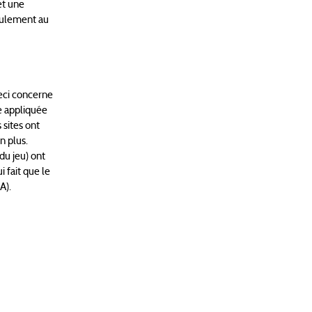
et une
eulement au
Ceci concerne
re appliquée
 sites ont
n plus.
du jeu) ont
 fait que le
A).