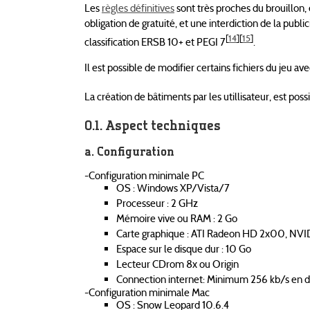
Les
règles définitives
sont très proches du brouillon,
obligation de gratuité, et une interdiction de la publi
[
14
]
[
15
]
classification ERSB 10+ et PEGI 7
.
Il est possible de modifier certains fichiers du je
La création de bâtiments par les utillisateur, est pos
Aspect techniques
Configuration
-Configuration minimale PC
OS : Windows XP/Vista/7
Processeur : 2 GHz
Mémoire vive ou RAM : 2 Go
Carte graphique : ATI Radeon HD 2x00, NVIDIA
Espace sur le disque dur : 10 Go
Lecteur CDrom 8x ou Origin
Connection internet: Minimum 256 kb/s en d
-Configuration minimale Mac
OS : Snow Leopard 10.6.4