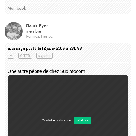
Mon book
Galak Fyer
membre
Rennes, France
message posté le 12 janv 2015 à 23h48
#
CITER
signaler
Une autre pépite de chez Supinfocom :
YouTube is disabled.
✓ allow