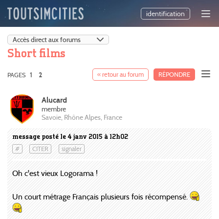
identification
Short films
1
« retour au forum
RÉPONDRE
PAGES
2
Alucard
membre
Savoie, Rhône Alpes, France
message posté le 4 janv 2015 à 12h02
#
CITER
signaler
Oh c'est vieux Logorama !
Un court métrage Français plusieurs fois récompensé.