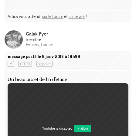
Artica vous attend,
sur le forum
et
sur le wiki
!
Galak Fyer
membre
Rennes, France
message posté le 8 janv 2015 à 18h59
#
CITER
signaler
Un beau projet de fin d’étude :
YouTube is disabled.
✓ allow