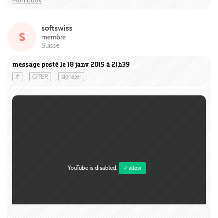
Mon book
softswiss
S
membre
Suisse
message posté le 18 janv 2015 à 21h39
#
CITER
signaler
YouTube is disabled.
✓ allow