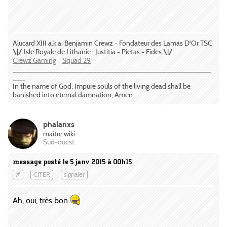
Alucard XIII a.k.a. Benjamin Crewz - Fondateur des Lamas D'Or TSC
\|/
Isle Royale de Lithanie : Justitia - Pietas - Fides
\|/
Crewz Gaming
-
Squad 29
_________________________________________________
___
In the name of God, Impure souls of the living dead shall be
banished into eternal damnation, Amen.
phalanxs
maître wiki
Sud-ouest
message posté le 5 janv 2015 à 00h15
#
CITER
signaler
Ah, oui, très bon