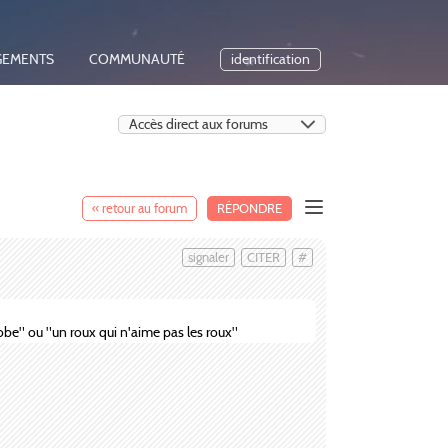
GEMENTS
COMMUNAUTÉ
identification
« retour au forum
RÉPONDRE
signaler
CITER
#
be" ou "un roux qui n'aime pas les roux"