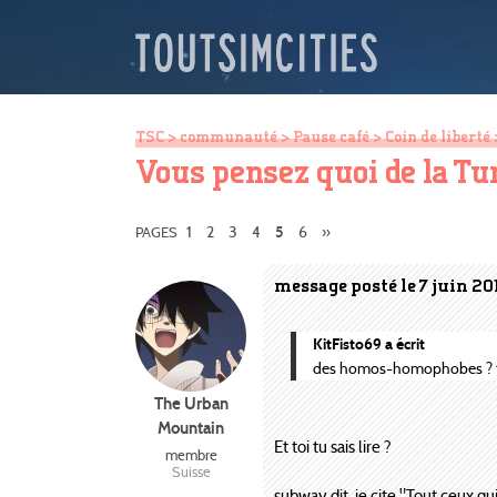
TSC
>
communauté
>
Pause café
>
Coin de liberté
Vous pensez quoi de la Tu
1
2
3
4
6
»
PAGES
5
message posté le 7 juin 20
KitFisto69 a écrit
des homos-homophobes ? tu t
The Urban
Mountain
Et toi tu sais lire ?
membre
Suisse
subway dit, je cite "Tout ceux q