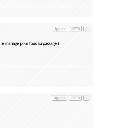
signaler
CITER
#
le mariage pour tous au passage )
signaler
CITER
#