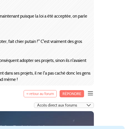
 maintenant puisque la loi a été acceptée, on parle
r, fait chier putain !" C'est vraiment des gros
onséquent adopter ses projets, sinon ils n'avaient
t dans ses projets, il ne l'a pas caché donc les gens
uand même !
« retour au forum
RÉPONDRE
:Skylines (
Paradox Interactive
).