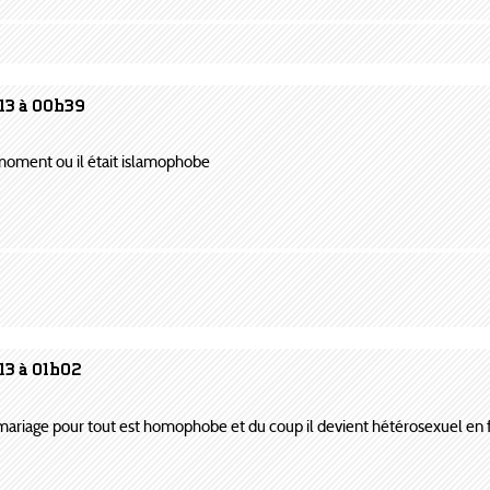
013 à 00h39
 moment ou il était islamophobe
13 à 01h02
riage pour tout est homophobe et du coup il devient hétérosexuel en f