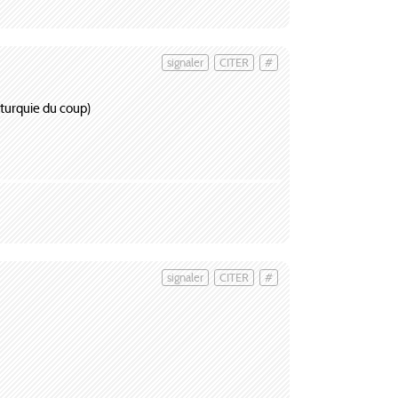
signaler
CITER
#
 turquie du coup)
signaler
CITER
#