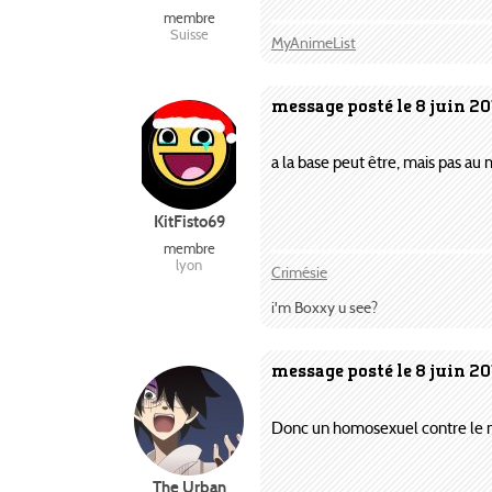
membre
Suisse
MyAnimeList
message posté le 8 juin 2
a la base peut être, mais pas au
KitFisto69
membre
lyon
Crimésie
i'm Boxxy u see?
message posté le 8 juin 20
Donc un homosexuel contre le ma
The Urban