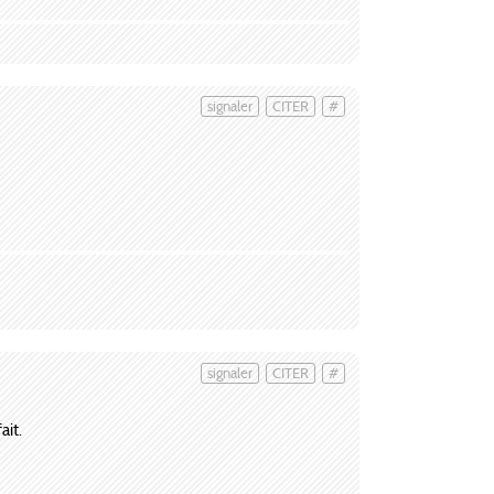
signaler
CITER
#
signaler
CITER
#
ait.