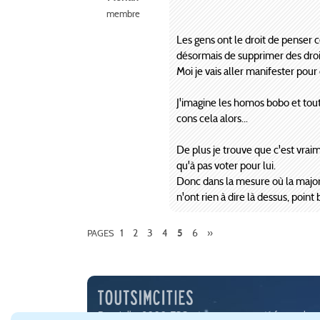
membre
Les gens ont le droit de penser c
désormais de supprimer des droits
Moi je vais aller manifester pour
J'imagine les homos bobo et tout 
cons cela alors...
De plus je trouve que c'est vraim
qu'à pas voter pour lui.
Donc dans la mesure où la majorit
n'ont rien à dire là dessus, poin
1
2
3
4
6
»
PAGES
5
Depuis l'an 2000, TSC est une communauté francophone 