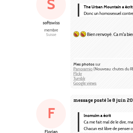
S
The Urban Mountain a écrit
Donc un homosexuel contre l
softswiss
membre
Bien renvoyé. Ca m'a bien 
Suisse
Mes photos
sur
Panoramio
(Nouveau: chutes du R
Flickr
Tumblr
Google views
message posté le 8 juin 20
F
lnomsim a écrit
Ca me fait mal de le dire, m
Chacun est libre de penser c
Florian