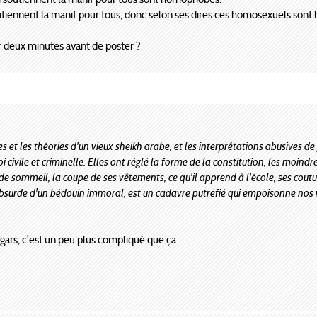
outiennent la manif pour tous, donc selon ses dires ces homosexuels so
r deux minutes avant de poster ?
s et les théories d'un vieux sheikh arabe, et les interprétations abusives de
loi civile et criminelle. Elles ont réglé la forme de la constitution, les moindr
t de sommeil, la coupe de ses vêtements, ce qu'il apprend à l'école, ses cout
 absurde d'un bédouin immoral, est un cadavre putréfié qui empoisonne nos v
gars, c'est un peu plus compliqué que ça.