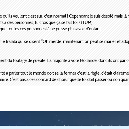
e qu'ils veulent c'est sur, c'est normal ! Cependant je suis désolé mais là
 à des personnes, tu crois que ça se fait toi ? (TUM)
 que toutes ces personnes là ne puisse plus avoir d'enfant.
le tralala qui se disent "Oh merde, maintenant on peut se marier et adopte
ent du foutage de gueule. La majorité a voté Hollande, donc ils ont par c
é a parler tout le monde doit se la fermer c'est la règle, c'était clairemen
t barre. C'est pas à ces connard de choisir quelle loi doit passer ou non q
passionnée par les jeux de simulation urbaine, notamment SimCity (
EA
) et Cities