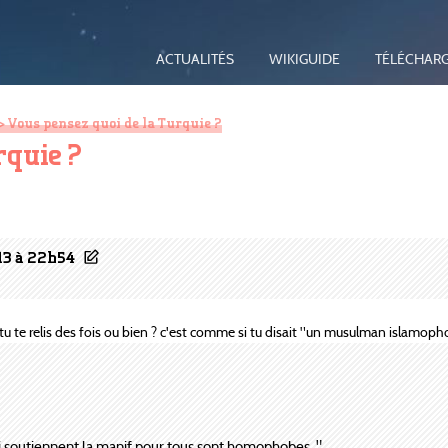
ACTUALITÉS
WIKIGUIDE
TÉLÉCHAR
> Vous pensez quoi de la Turquie ?
rquie ?
13 à 22h54
e relis des fois ou bien ? c'est comme si tu disait "un musulman islamopho
ui soutiennent la manif pour tous sont homophobes. "