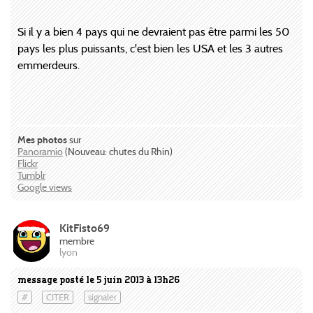
Si il y a bien 4 pays qui ne devraient pas être parmi les 50
pays les plus puissants, c'est bien les USA et les 3 autres
emmerdeurs.
Mes photos
sur
Panoramio
(Nouveau: chutes du Rhin)
Flickr
Tumblr
Google views
KitFisto69
membre
lyon
message posté le 5 juin 2013 à 13h26
#
CITER
signaler