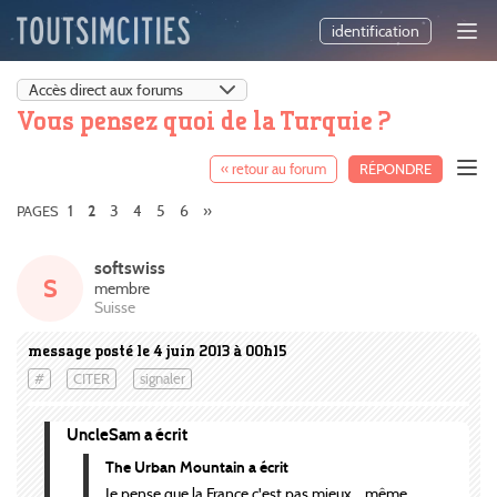
identification
Vous pensez quoi de la Turquie ?
« retour au forum
RÉPONDRE
1
3
4
5
6
»
PAGES
2
softswiss
S
membre
Suisse
message posté le 4 juin 2013 à 00h15
#
CITER
signaler
UncleSam a écrit
The Urban Mountain a écrit
Je pense que la France c'est pas mieux... même