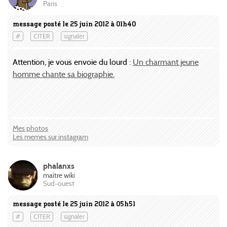
Paris
message posté le 25 juin 2012 à 01h40
#
CITER
signaler
Attention, je vous envoie du lourd :
Un charmant jeune
homme chante sa biographie.
Mes photos
Les memes sur instagram
phalanxs
maître wiki
Sud-ouest
message posté le 25 juin 2012 à 05h51
#
CITER
signaler