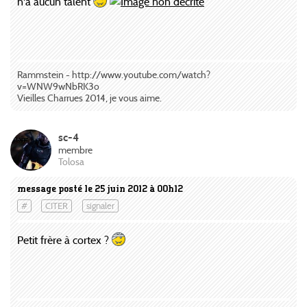
n'a aucun talent
Rammstein - http://www.youtube.com/watch?
v=WNW9wNbRK3o
Vieilles Charrues 2014, je vous aime.
sc-4
membre
Tolosa
message posté le 25 juin 2012 à 00h12
#
CITER
signaler
Petit frère à cortex ?