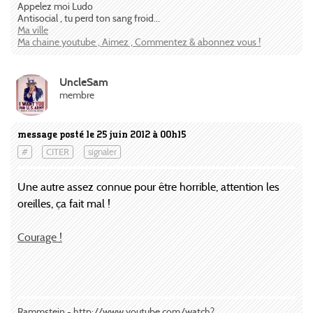
Appelez moi Ludo
Antisocial , tu perd ton sang froid...
Ma ville
Ma chaine youtube , Aimez , Commentez & abonnez vous !
UncleSam
membre
message posté le 25 juin 2012 à 00h15
#
CITER
signaler
Une autre assez connue pour être horrible, attention les
oreilles, ça fait mal !
Courage !
Rammstein - http://www.youtube.com/watch?