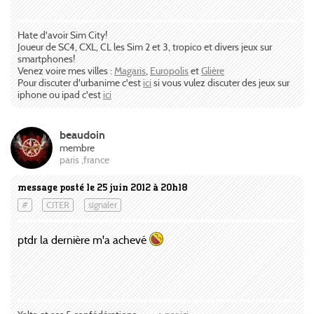
Hate d'avoir Sim City!
Joueur de SC4, CXL, CL les Sim 2 et 3, tropico et divers jeux sur
smartphones!
Venez voire mes villes :
Magaris
,
Europolis
et
Glière
Pour discuter d'urbanime c'est
ici
si vous vulez discuter des jeux sur
iphone ou ipad c'est
ici
beaudoin
membre
paris ,france
message posté le 25 juin 2012 à 20h18
#
CITER
signaler
ptdr la dernière m'a achevé