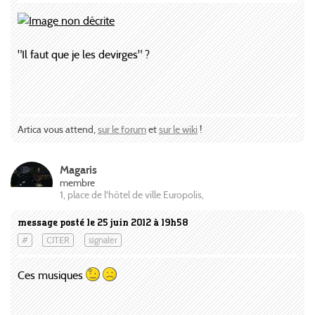
"Il faut que je les devirges" ?
Artica vous attend,
sur le forum
et
sur le wiki
!
Magaris
membre
1, place de l'hôtel de ville Europolis,
message posté le 25 juin 2012 à 19h58
#
CITER
signaler
Ces musiques