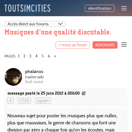
identification
Musiques d'une qualité discutable.
« retour au forum
RÉPONDRE
2
3
4
5
6
»
PAGES
1
phalanxs
maître wiki
Sud-ouest
message posté le 25 juin 2012 à 00h00
#
CITER
signaler
Nouveau sujet pour poster les musques plus que nulles,
plus que mauvaises, le genre de chansons qui font une
division par zéro a chaque fois qu'on les écoutes, mais