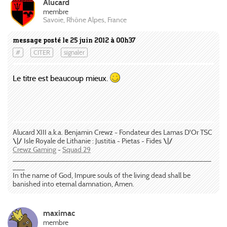
Alucard
membre
Savoie, Rhône Alpes, France
message posté le 25 juin 2012 à 00h37
#
CITER
signaler
Le titre est beaucoup mieux.
Alucard XIII a.k.a. Benjamin Crewz - Fondateur des Lamas D'Or TSC
\|/
Isle Royale de Lithanie : Justitia - Pietas - Fides
\|/
Crewz Gaming
-
Squad 29
_________________________________________________
___
In the name of God, Impure souls of the living dead shall be
banished into eternal damnation, Amen.
maximac
membre