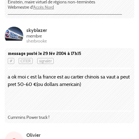
Einstein, maire virtuel de régions non-terminées
Webmestre d'
Accès Nord
______________________________________________
skyblazer
membre
sherbrooke
message posté le 29 fév 2004 à 17h15
#
CITER
signaler
a ok moi c est la france est au cartier chinois sa vaut a peut
pret 50-60 €(ou dollars americain)
Cummins Power truck !
Olivier