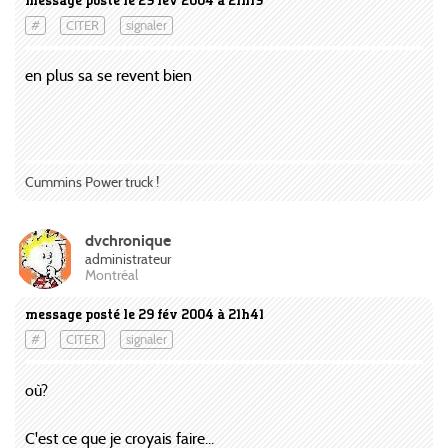
message posté le 29 fév 2004 à 21h19
#
CITER
signaler
en plus sa se revent bien
Cummins Power truck !
dvchronique
administrateur
Montréal
message posté le 29 fév 2004 à 21h41
#
CITER
signaler
où?
C'est ce que je croyais faire...