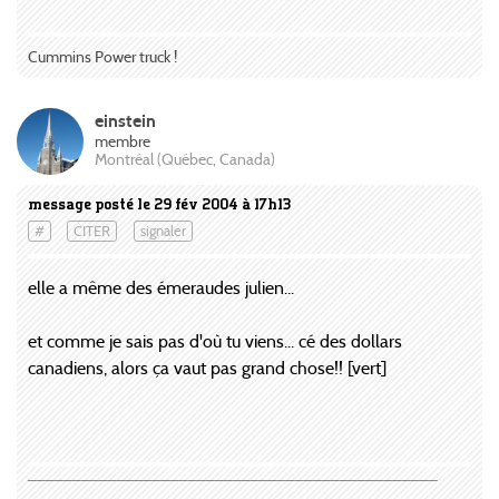
Cummins Power truck !
einstein
membre
Montréal (Québec, Canada)
message posté le 29 fév 2004 à 17h13
#
CITER
signaler
elle a même des émeraudes julien...
et comme je sais pas d'où tu viens... cé des dollars
canadiens, alors ça vaut pas grand chose!! [vert]
¯¯¯¯¯¯¯¯¯¯¯¯¯¯¯¯¯¯¯¯¯¯¯¯¯¯¯¯¯¯¯¯¯¯¯¯¯¯¯¯¯¯¯¯¯¯