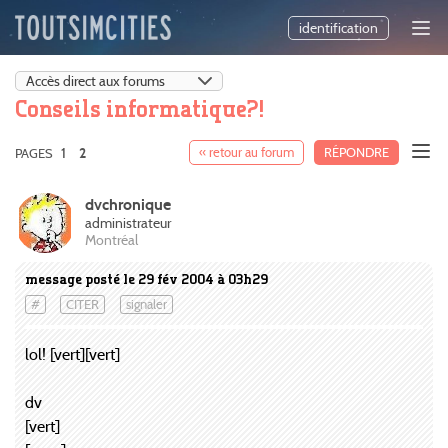
identification
Conseils informatique?!
1
« retour au forum
RÉPONDRE
PAGES
2
dvchronique
administrateur
Montréal
message posté le 29 fév 2004 à 03h29
#
CITER
signaler
lol! [vert][vert]
dv
[vert]