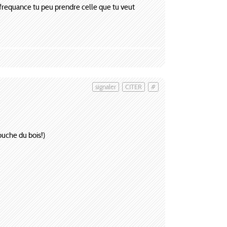
 frequance tu peu prendre celle que tu veut
signaler
CITER
#
touche du bois!)