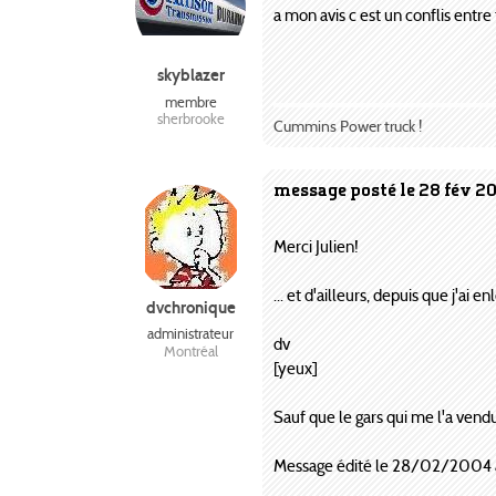
a mon avis c est un conflis entr
skyblazer
membre
sherbrooke
Cummins Power truck !
message posté le 28 fév 2
Merci Julien!
... et d'ailleurs, depuis que j'ai
dvchronique
administrateur
dv
Montréal
[yeux]
Sauf que le gars qui me l'a vendu
Message édité le 28/02/2004 