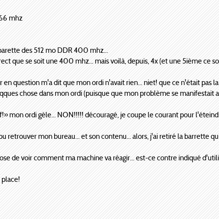
266 mhz
ne barette des 512 mo DDR 400 mhz...
ect que se soit une 400 mhz... mais voilà, depuis, 4x (et une 5ième ce soi
n question m'a dit que mon ordi n'avait rien... niet! que ce n'était pas la ba
qques chose dans mon ordi (puisque que mon problème se manifestait a
ouf!» mon ordi gèle... NON!!!!! découragé, je coupe le courant pour l'éteindre...
 pu retrouver mon bureau... et son contenu... alors, j'ai retiré la barrette
 de voir comment ma machine va réagir... est-ce contre indiqué d'utilis
 place!