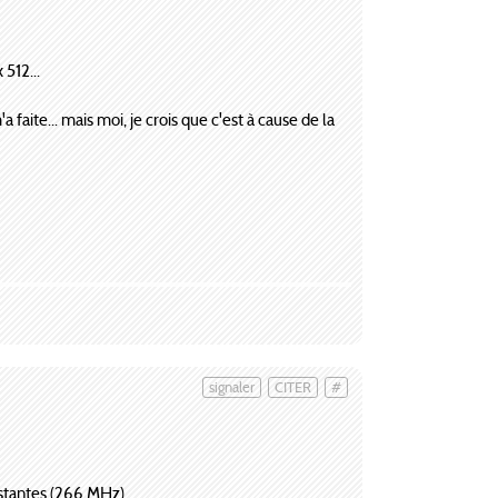
 512...
aite... mais moi, je crois que c'est à cause de la
signaler
CITER
#
istantes (266 MHz).