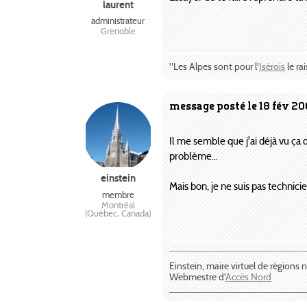
laurent
administrateur
Grenoble
"Les Alpes sont pour l'
Isérois
le rai
message posté le 18 fév 20
Il me semble que j'ai déjà vu ça
problème...
einstein
Mais bon, je ne suis pas technicien
membre
Montréal
(Québec, Canada)
¯¯¯¯¯¯¯¯¯¯¯¯¯¯¯¯¯¯¯¯¯¯¯¯¯
Einstein, maire virtuel de régions
Webmestre d'
Accès Nord
_________________________