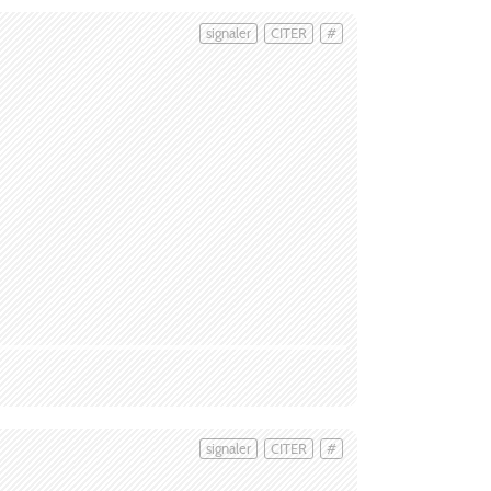
signaler
CITER
#
signaler
CITER
#