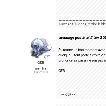
---------------------------------
Tu m'as dit: «Le noir, l'arabe, le bl
message posté le 17 fév 2
j'ai tourné un bon moment avec u
quoique ... tout porte a croire c
prononcerais pas je ne suis pas as
GER
membre
GER
France (41)
--== GER ==--