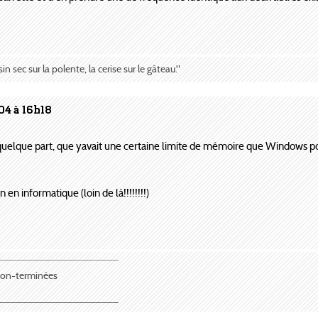
sin sec sur la polente, la cerise sur le gâteau."
04 à 16h18
 quelque part, que yavait une certaine limite de mémoire que Windows po
 en informatique (loin de là!!!!!!!!)
¯¯¯¯¯¯¯¯¯¯¯¯¯¯¯¯¯¯¯¯¯
 non-terminées
_____________________