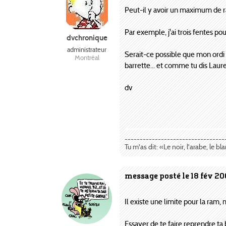
Peut-il y avoir un maximum de 
Par exemple, j'ai trois fentes pou
dvchronique
administrateur
Serait-ce possible que mon ordi n
Montréal
barrette... et comme tu dis Lauren
dv
---------------------------------
Tu m'as dit: «Le noir, l'arabe, le bl
message posté le 18 fév 20
Il existe une limite pour la ram, 
Essayer de te faire reprendre ta