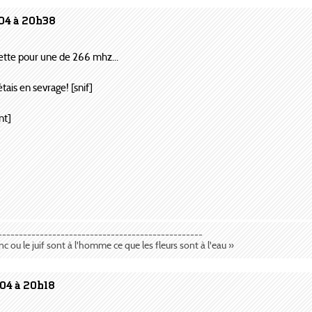
004 à 20h38
rette pour une de 266 mhz...
'étais en sevrage! [snif]
nt]
-------------------------------------------------
anc ou le juif sont à l'homme ce que les fleurs sont à l'eau »
004 à 20h18