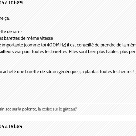
04 à 10h29
e ça.
tte de ram :
 des barettes de même vitesse
se importante (comme toi 400MHz) il est conseillé de prendre de la mémoi
lleurs vrai pour toutes les barettes. Elles sont bien plus fiables, plus perf
ai acheté une barette de sdram générique, ça plantait toutes les heures ! 
sin sec sur la polente, la cerise sur le gâteau."
04 à 19h24