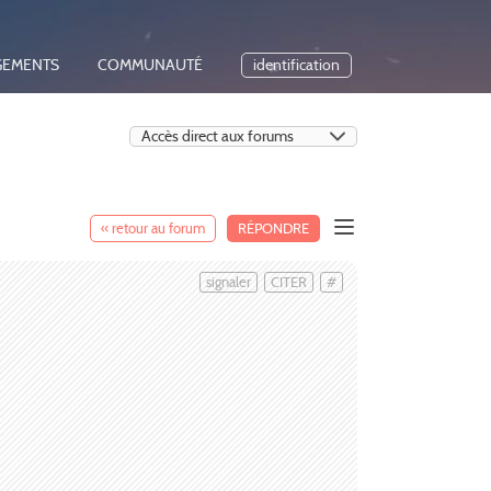
GEMENTS
COMMUNAUTÉ
identification
« retour au forum
RÉPONDRE
signaler
CITER
#