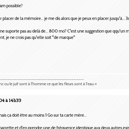
ram possible?
r placer de la mémoire... je me dis alors que je peux en placer jusqu'à... 3x
e suporte pas au delà de... 800 mo? C'est une suggestion que qqu'un m'a f
t, je ne crois pas qu'elle soit ''de marque''
-------------------------------------------------
anc ou le juif sont à l'homme ce que les fleurs sont à l'eau »
04 à 14h33
mais ça doit être au moins 1 Go sur ta carte mère...
 barrette et d'en prendre une de fréquence identique aux deux autres ex