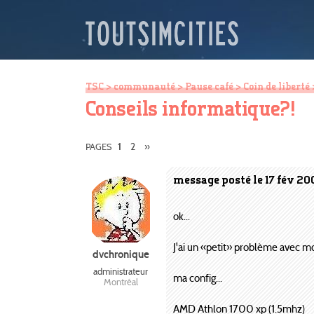
TSC
>
communauté
>
Pause café
>
Coin de liberté
Conseils informatique?!
2
»
PAGES
1
message posté le 17 fév 20
ok...
J'ai un «petit» problème avec mon
dvchronique
administrateur
ma config...
Montréal
AMD Athlon 1700 xp (1.5mhz)