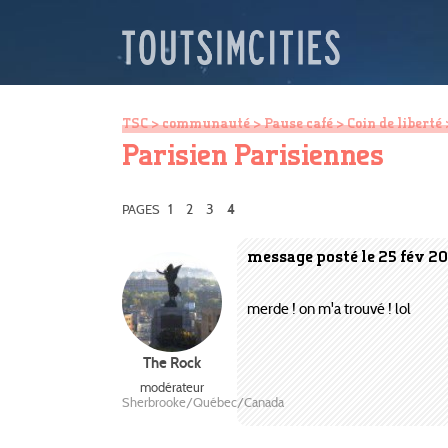
TSC
>
communauté
>
Pause café
>
Coin de liberté
Parisien Parisiennes
1
2
3
PAGES
4
message posté le 25 fév 2
merde ! on m'a trouvé ! lol
The Rock
modérateur
Sherbrooke/Québec/Canada