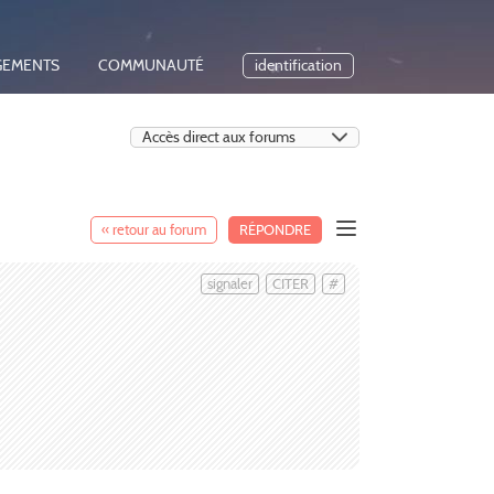
GEMENTS
COMMUNAUTÉ
identification
« retour au forum
RÉPONDRE
signaler
CITER
#