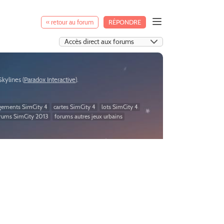
« retour au forum
RÉPONDRE
:Skylines (
Paradox Interactive
).
gements SimCity 4
cartes SimCity 4
lots SimCity 4
rums SimCity 2013
forums autres jeux urbains