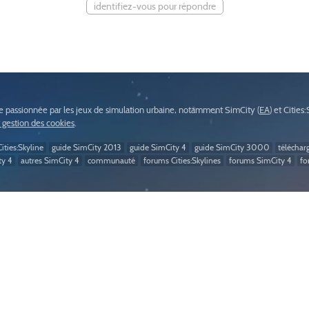
identifiez-vous pour répondre
passionnée par les jeux de simulation urbaine, notamment SimCity (
EA
) et Cities
t gestion des cookies
.
ities:Skyline
guide SimCity 2013
guide SimCity 4
guide SimCity 3000
téléchar
ty 4
autres SimCity 4
communauté
forums Cities:Skylines
forums SimCity 4
fo