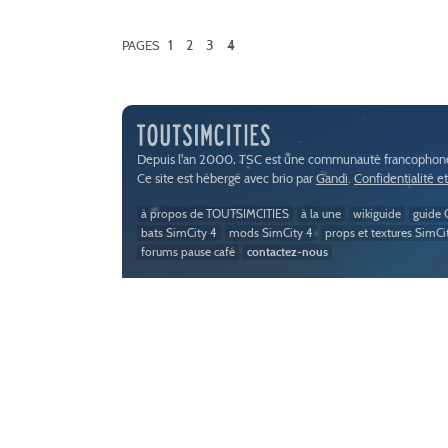
1
2
3
PAGES
4
Depuis l'an 2000, TSC est une communauté francophone 
Ce site est hébergé avec brio par
Gandi
.
Confidentialité e
à propos de TOUTSIMCITIES
à la une
wikiguide
guide C
bats SimCity 4
mods SimCity 4
props et textures SimCi
forums pause café
contactez-nous