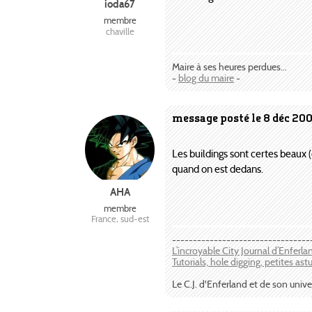
ioda67
membre
chaville
Maire à ses heures perdues...
-
blog du maire
-
message posté le 8 déc 20
Les buildings sont certes beaux (
quand on est dedans.
AHA
membre
France, sud-est
---------------------------------
L’incroyable City Journal d’Enferl
Tutorials, hole digging, petites ast
Le C.J. d'Enferland et de son unive