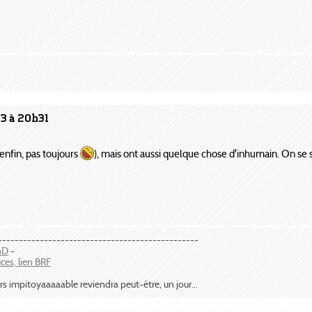
03 à 20h31
enfin, pas toujours
), mais ont aussi quelque chose d'inhumain. On se 
------------------------------------------------
anD
-
uces, lien BRF
rs impitoyaaaaable reviendra peut-être, un jour...