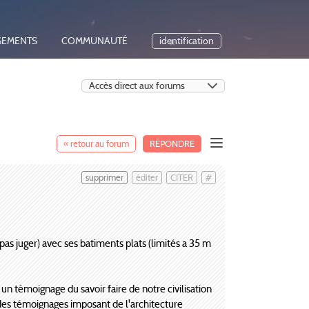
GEMENTS
COMMUNAUTÉ
identification
« retour au forum
RÉPONDRE
supprimer
éditer
CITER
#
 pas juger) avec ses batiments plats (limités a 35 m
un témoignage du savoir faire de notre civilisation
des témoignages imposant de l'architecture