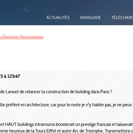
ACTUALITÉS
WIKIGUIDE
TÉLÉCHAR
> Parisien Parisiennes
3 à 12h47
e Lanoet de relancer la construction de building dans Paris ?
lle préféré en architecture, car pour le reste je n'y habite pas, je ne peux
 HAUT buildings intramuros boosterait un prestige français et laisserait 
mme heureux de la Tours Eiffel et autre Arc de Triomphe. Transmettons 