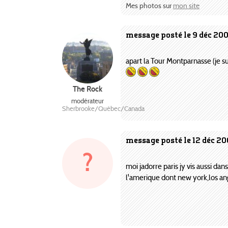
Mes photos sur
mon site
message posté le 9 déc 20
apart la Tour Montparnasse (je sui
The Rock
modérateur
Sherbrooke/Québec/Canada
message posté le 12 déc 20
?
moi jadorre paris jy vis aussi d
l'amerique dont new york,los ange