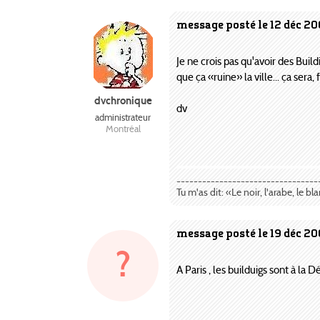
message posté le 12 déc 20
Je ne crois pas qu'avoir des Buildi
que ça «ruine» la ville... ça sera
dvchronique
dv
administrateur
Montréal
---------------------------------
Tu m'as dit: «Le noir, l'arabe, le bl
message posté le 19 déc 20
?
A Paris , les builduigs sont à la 