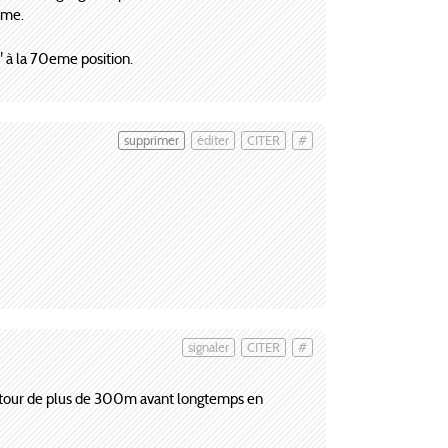
rme.
 à la 70eme position.
supprimer
éditer
CITER
#
signaler
CITER
#
 de tour de plus de 300m avant longtemps en