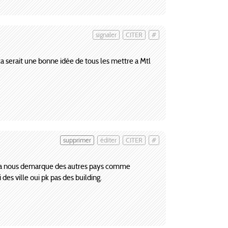
signaler
CITER
#
s ca serait une bonne idée de tous les mettre a Mtl
supprimer
éditer
CITER
#
car ca nous demarque des autres pays comme
des ville oui pk pas des building.