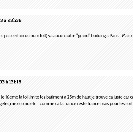
03 à 23h36
s pas certain du nom loll) ya aucun autre ''grand'' building a Paris... Mai
03 à 13h18
ans le 16eme la loi limite les batiment a 25m de haut je trouve ca juste 
les,mexico,rio,etc....comme ca la france reste france.mais pour les sorti 