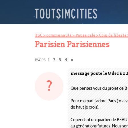
TSC
>
communauté
>
Pause café
>
Coin de liberté
Parisien Parisiennes
2
3
4
»
PAGES
1
message posté le 8 déc 200
?
Que pensez vous du projet de B d
Pour ma part j'adore Paris ( ma vi
de haut je crois).
Cependant un quartier de BEAU et
au générations futures. Nous so