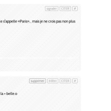
signaler
CITER
#
le s'appelle «Paris»... mais je ne crois pas non plus
supprimer
éditer
CITER
#
la + belle.o