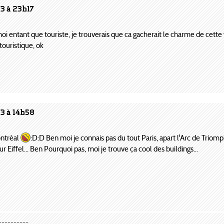
3 à 23h17
moi entant que touriste, je trouverais que ca gacherait le charme de cette v
x touristique, ok
3 à 14h58
ontréal
:D:D Ben moi je connais pas du tout Paris, apart l'Arc de Triomph
ur Eiffel... Ben Pourquoi pas, moi je trouve ça cool des buildings...
----------