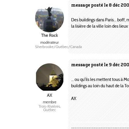
message posté le 8 déc 200
Des buildings dans Paris... boff, 
la lisière de la ville loin des lieu
The Rock
modérateur
Sherbrooke/Québec/Canada
message posté le 9 déc 200
... ou qu'ils les mettent tous à M
buildings au loin du haut de la To
AX
AX
membre
Trois-Rivières,
Québec
---------------------------------