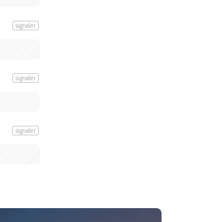
signaler
signaler
signaler