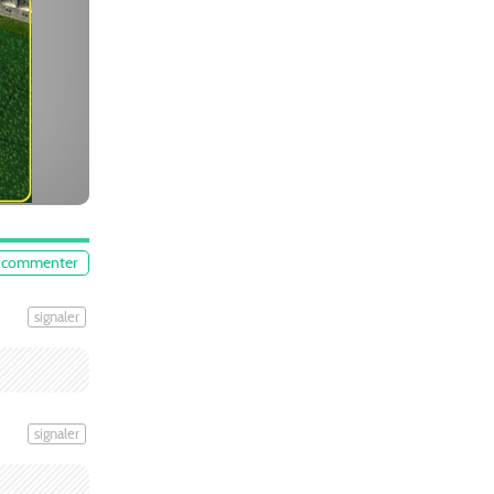
commenter
signaler
signaler