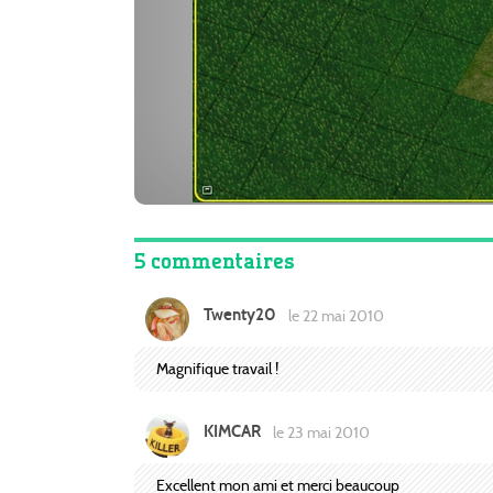
5 commentaires
Twenty20
le 22 mai 2010
Magnifique travail !
KIMCAR
le 23 mai 2010
Excellent mon ami et merci beaucoup