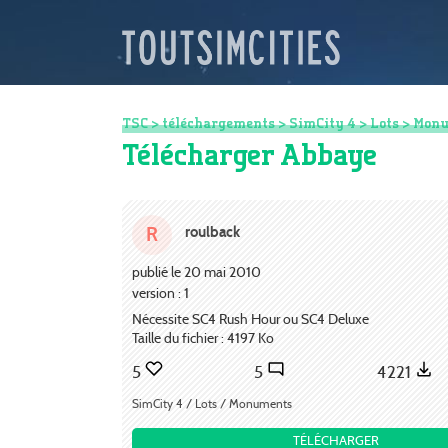
TSC
>
téléchargements
>
SimCity 4
>
Lots
>
Monu
Télécharger Abbaye
roulback
R
publié le 20 mai 2010
version : 1
Nécessite SC4 Rush Hour ou SC4 Deluxe
Taille du fichier : 4197 Ko
5
5
4221
SimCity 4 / Lots / Monuments
TÉLÉCHARGER