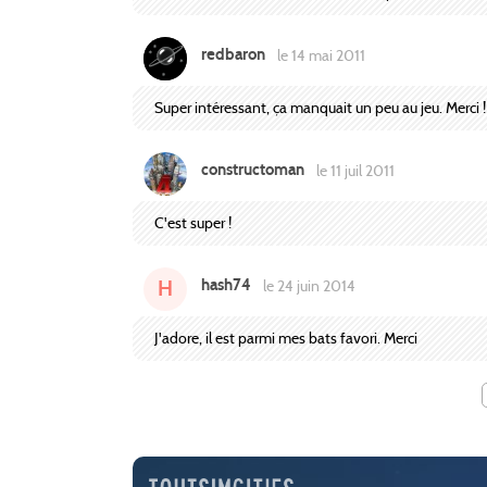
redbaron
le 14 mai 2011
Super intéressant, ça manquait un peu au jeu. Merci !
constructoman
le 11 juil 2011
C'est super !
hash74
H
le 24 juin 2014
J'adore, il est parmi mes bats favori. Merci