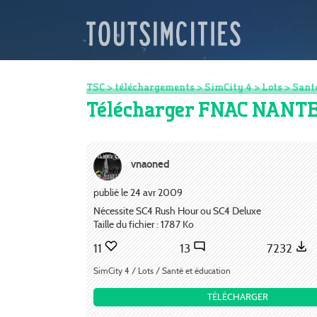
TSC
>
téléchargements
>
SimCity 4
>
Lots
>
Santé
Télécharger FNAC NANT
vnaoned
publié le 24 avr 2009
Nécessite SC4 Rush Hour ou SC4 Deluxe
Taille du fichier : 1787 Ko
11
13
7232
SimCity 4 / Lots / Santé et éducation
TÉLÉCHARGER