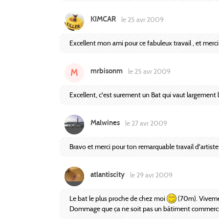
KIMCAR
le 25 avr 2009
Excellent mon ami pour ce fabuleux travail , et merci
mrbisonm
M
le 25 avr 2009
Excellent, c'est surement un Bat qui vaut largement l
Malwines
le 27 avr 2009
Bravo et merci pour ton remarquable travail d'artist
atlantiscity
le 29 avr 2009
Le bat le plus proche de chez moi
(70m). Vivemen
Dommage que ça ne soit pas un bâtiment commercia