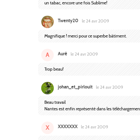
un tabac, encore une fois Sublime!
Twenty20
le 24 avr 2009
Magnifique ! merci pour ce superbe bâtiment.
Aurë
A
le 24 avr 2009
Trop beau!
johan_et_pirlouit
le 24 avr 2009
Beau travail
Nantes est enfin représenté dans les téléchargemen
XXXXXXX
X
le 24 avr 2009