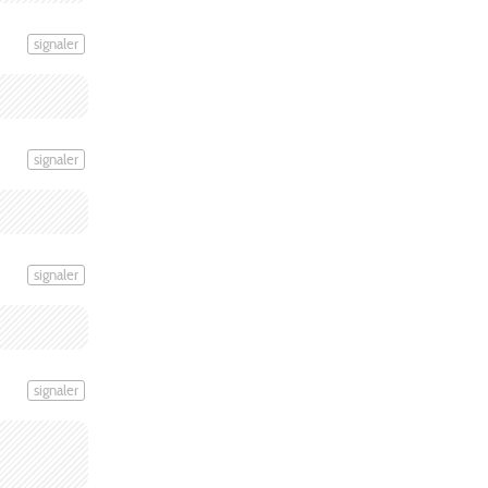
signaler
signaler
signaler
signaler