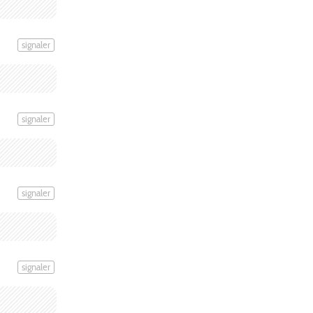
signaler
signaler
signaler
signaler