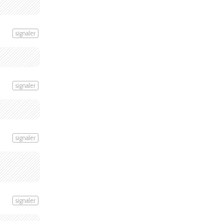
signaler
signaler
signaler
signaler