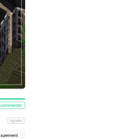
commenter
signaler
is surement