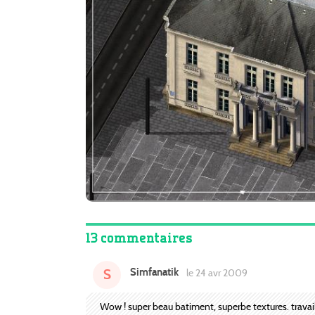
13 commentaires
Simfanatik
S
le 24 avr 2009
Wow ! super beau batiment, superbe textures. travail 