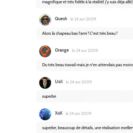
magnifique et très fidèle à la réalité( j'y suis déja allé)
Quesh
le 24 avr 2009
Alors là chapeau bas l'ami ! C'est très beau !
Orange
le 24 avr 2009
Du très beau travail mais je n'en attendais pas moin
Uzil
le 24 avr 2009
superbe
XoX
le 24 avr 2009
superbe, beaucoup de détails, une réalisation exelle