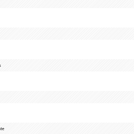
s
nte