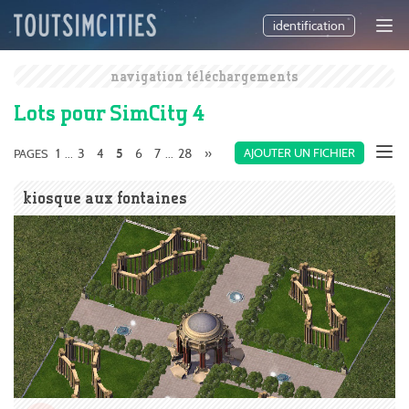
identification
navigation téléchargements
Lots pour SimCity 4
1
3
4
6
7
28
»
AJOUTER UN FICHIER
PAGES
...
5
...
kiosque aux fontaines