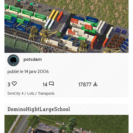
potsdam
publié le 14 janv 2006
3
14
17877
SimCity 4 / Lots / Transports
DominoHightLargeSchool