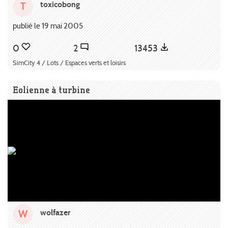
toxicobong
T
publié le 19 mai 2005
0
2
13453
SimCity 4 / Lots / Espaces verts et loisirs
Eolienne à turbine
wolfazer
W