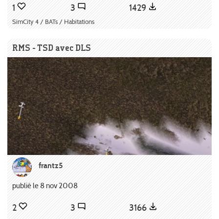
1
3
1429
SimCity 4 / BATs / Habitations
RMS - TSD avec DLS
frantz5
publié le 8 nov 2008
2
3
3166