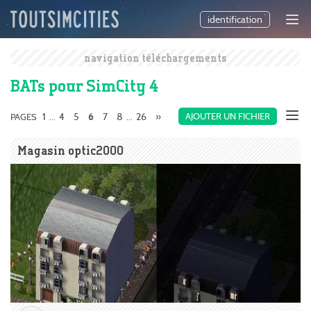
identification
navigation téléchargements
BATs pour SimCity 4
1
4
5
7
8
26
»
AJOUTER UN FICHIER
PAGES
...
6
...
Magasin optic2000