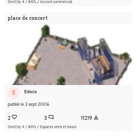
SimCity 4 / BATs / Accord commercial
place de concert
Edwix
E
publié le 2 sept 2006
2
3
11219
SimCity 4 / BATs / Espaces verts et loisirs