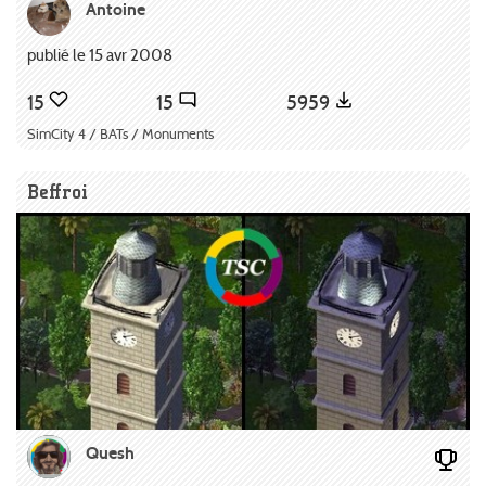
Antoine
publié le 15 avr 2008
15
15
5959
SimCity 4 / BATs / Monuments
Beffroi
Quesh