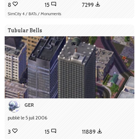
8
15
7299
SimCity 4 / BATs / Monuments
Tubular Bells
GER
publié le 5 juil 2006
3
15
11889