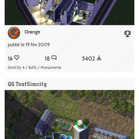
Orange
publié le 19 fév 2009
16
18
5402
SimCity 4 / BATs / Monuments
QG ToutSimcity