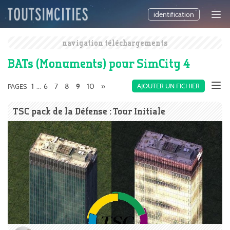
identification
navigation téléchargements
BATs (Monuments) pour SimCity 4
1
6
7
8
10
»
AJOUTER UN FICHIER
PAGES
...
9
TSC pack de la Défense : Tour Initiale