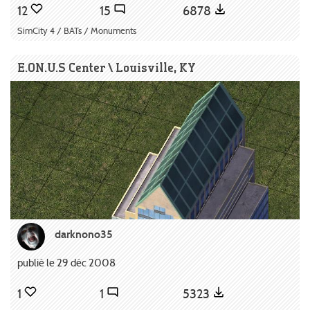
12
15
6878
SimCity 4 / BATs / Monuments
E.ON.U.S Center \ Louisville, KY
darknono35
publié le 29 déc 2008
1
1
5323