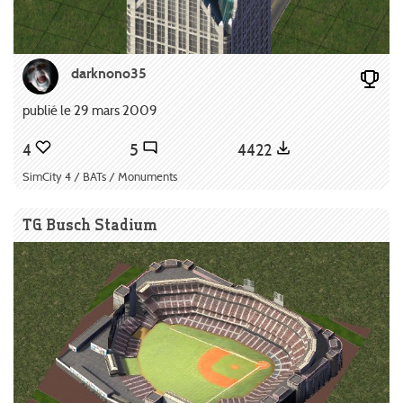
darknono35
publié le 29 mars 2009
4
5
4422
SimCity 4 / BATs / Monuments
TG Busch Stadium