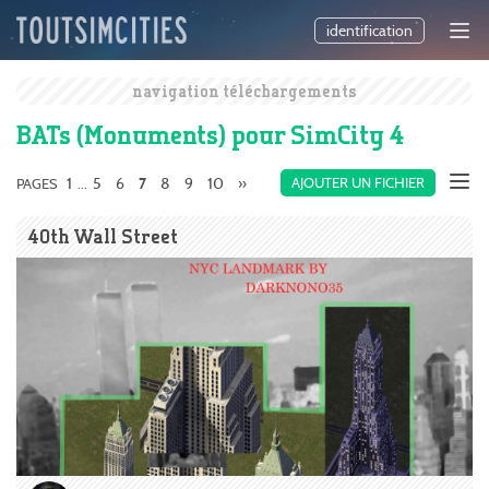
identification
navigation téléchargements
BATs (Monuments) pour SimCity 4
1
5
6
8
9
10
»
AJOUTER UN FICHIER
PAGES
...
7
40th Wall Street