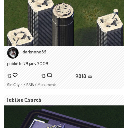
darknono35
publié le 29 janv 2009
12
13
9818
SimCity 4 / BATs / Monuments
Jubilee Church