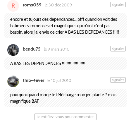
roms059
signaler
le 30 déc 2009
R
encore et tujours des dependances... pfff quand on voit des
batiments immenses et magnifiques qui n'ont n'ent pas
besoin, alors j'ai envie de crier A BAS LES DEPEDANCES !!!!!
bendu75
signaler
le 9 mars 2010
A BAS LES DEPENDANCES !!!!!!!!!!!!!!!!!!!!
thib-4ever
signaler
le 10 juil 2010
pourquoi quand moi je le télécharge mon jeu plante ? mais
magnifique BAT
identifiez-vous pour commenter