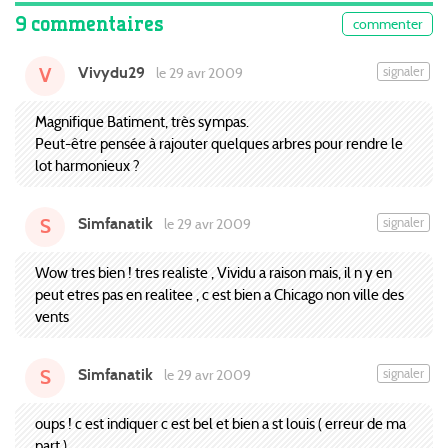
9 commentaires
commenter
Vivydu29
signaler
le 29 avr 2009
V
Magnifique Batiment, très sympas.
Peut-être pensée à rajouter quelques arbres pour rendre le
lot harmonieux ?
Simfanatik
signaler
le 29 avr 2009
S
Wow tres bien ! tres realiste , Vividu a raison mais, il n y en
peut etres pas en realitee , c est bien a Chicago non ville des
vents
Simfanatik
signaler
le 29 avr 2009
S
oups ! c est indiquer c est bel et bien a st louis ( erreur de ma
part )