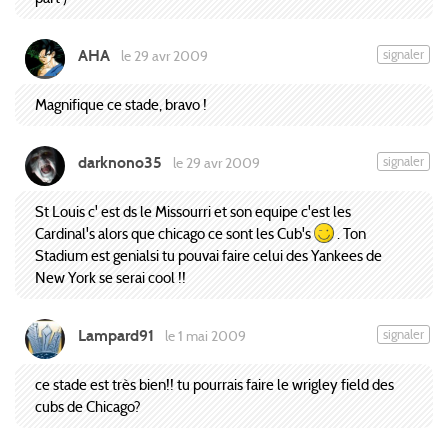
AHA
signaler
le 29 avr 2009
Magnifique ce stade, bravo !
darknono35
signaler
le 29 avr 2009
St Louis c' est ds le Missourri et son equipe c'est les
Cardinal's alors que chicago ce sont les Cub's
. Ton
Stadium est genialsi tu pouvai faire celui des Yankees de
New York se serai cool !!
Lampard91
signaler
le 1 mai 2009
ce stade est très bien!! tu pourrais faire le wrigley field des
cubs de Chicago?