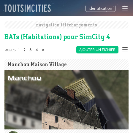
identification
navigation téléchargements
BATs (Habitations) pour SimCity 4
1
2
4
»
AJOUTER UN FICHIER
PAGES
3
Manchou Maison Village