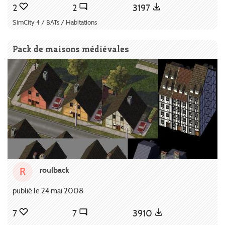
2
2
3197
SimCity 4 / BATs / Habitations
Pack de maisons médiévales
roulback
R
publié le 24 mai 2008
7
7
3910